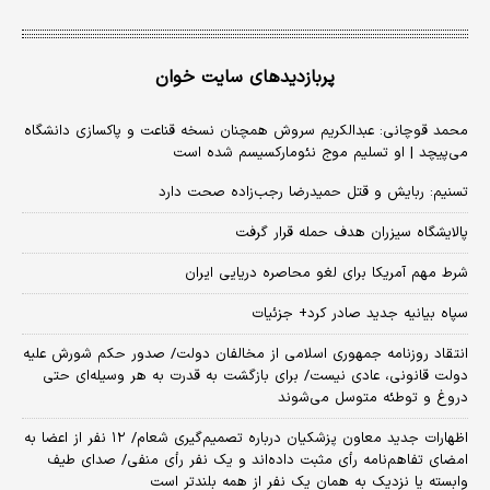
پربازدیدهای سایت خوان
محمد قوچانی: عبدالکریم سروش همچنان نسخه قناعت و پاکسازی دانشگاه
می‌پیچد | او تسلیم موج نئومارکسیسم شده است
تسنیم: ربایش و قتل حمیدرضا رجب‌زاده صحت دارد
پالایشگاه سیزران هدف حمله قرار گرفت
شرط مهم آمریکا برای لغو محاصره دریایی ایران
سپاه بیانیه جدید صادر کرد+ جزئیات
انتقاد روزنامه جمهوری اسلامی از مخالفان دولت/ صدور حکم شورش علیه
دولت قانونی، عادی نیست/ برای بازگشت به قدرت به هر وسیله‌ای حتی
دروغ و توطئه متوسل می‌شوند
اظهارات جدید معاون پزشکیان درباره تصمیم‌گیری شعام/ ۱۲ نفر از اعضا به
امضای تفاهم‌نامه رأی مثبت داده‌اند و یک نفر رأی منفی/ صدای طیف
وابسته یا نزدیک به همان یک نفر از همه بلندتر است