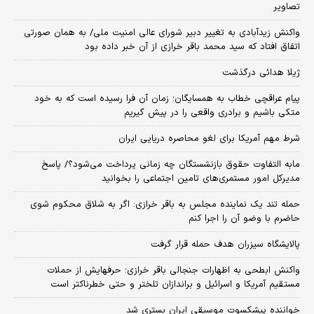
تصاویر
واکنش زیدآبادی به تغییر دبیر شورای عالی امنیت ملی/ به همان صورتی
اتفاق افتاد که سید محمد باقر خرازی از آن خبر داده بود
ژیلا هدائی درگذشت
پیام عراقچی خطاب به همسایگان؛ زمان آن فرا رسیده است که به خود
متکی باشیم و برادری واقعی را در پیش گیریم
شرط مهم آمریکا برای لغو محاصره دریایی ایران
مابه التفاوت حقوق بازنشستگان چه زمانی پرداخت می‌شود؟/ پاسخ
مدیرکل امور مستمری‌های تامین اجتماعی را بخوانید
حمله تند یک نماینده مجلس به باقر خرازی: اگر به شلاق محکوم شوی
حاضرم با وضو آن را اجرا کنم
پالایشگاه سیزران هدف حمله قرار گرفت
واکنش ابطحی به اظهارات جنجالی باقر خرازی؛ حرفهایش از حملات
مستقیم آمریکا و اسرائیل و براندازان تلختر و حتی خطرناکتر است
خواننده پیشکسوت موسیقی ایران بستری شد