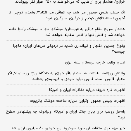
خرازی/ هشدار برای آن‌هایی که می‌خواهند به ۲۵۰ هزار نفر بپیوندند
اگر جلیلی رئیس جمهور می شد، چه اتفاقی می افتاد؟/ رشیدی کوچی: تا
آخرین لحظه تلاش کردیم از درگیری جلوگیری شود
هشدار صریح مقام عراقی به عربستان/ موشکها تنها با موشک پاسخ داده
خواهد شد و آتش تنها با آتش مقابله خواهد شد
وقوع چندین انفجار و تیراندازی شدید در نزدیکی مرز‌های ایران/ ماجرا
چیست؟
ادعای وزارت خارجه عربستان علیه ایران
واکنش روزنامه اطلاعات به احضار باقر خرازی به دادگاه ویژه روحانیت/ اگر
معیار، قانون است، قانون نباید خودی و غیرخودی بشناسد
اظهارات تازه ظریف درباره مذاکرات ایران و آمریکا
اظهارات رئیس جمهور اوکراین درباره ساخت موشک پاتریوت
راه‌حل روسیه برای پایان جنگ ایران و آمریکا/ اولیانوف چه پیشنهادی مطرح
کرد؟
خبر مهم برای متقاضیان خرید خودرو/ این خودرو ۸۰ میلیون ارزان شد