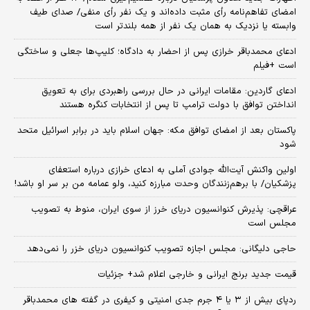
امضای تفاهم‌نامه رأی مثبت داده‌اند و یک نفر رأی منفی/ صدای طیف
وابسته یا نزدیک به همان یک نفر از همه بلندتر است
ادعای محمدباقر خرازی پس از احضار به دادگاه؛ کلیپ‌ها جعلی و ساختگی
است +فیلم
ادعای گاردین: مقامات ایرانی در حال بررسی راهبردی برای به تعویق
انداختن توافق با دولت ترامپ تا پس از انتخابات کنگره هستند
پاکستان بعد از امضای توافق مکه: جهان اسلام باید در برابر اسرائیل متحد
شود
اولین واکنش آیت‌الله جوادی آملی به ادعای خرازی درباره استعفای
پزشکیان/ با برهم‌زنندگان وحدت مبارزه کنید، ولو عمامه من بر سر او باشد!
عراقچی: پذیرش کنوانسیون دریای خرز از سوی ایران، منوط به تصویب
مجلس است
حاجی دلیگانی: مجلس اجازه تصویب کنوانسیون دریای خزر را نمی‌دهد
قیمت جدید برنج ایرانی و خارجی اعلام شد+ جزئیات
ردپای بیش از ۳ یا ۴ جرم جدی امنیتی و کیفری در گفته های محمدباقر