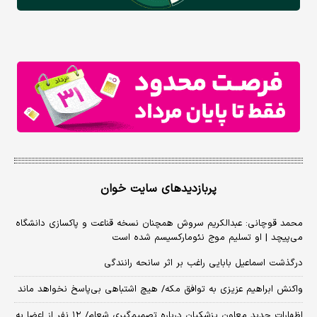
پربازدیدهای سایت خوان
محمد قوچانی: عبدالکریم سروش همچنان نسخه قناعت و پاکسازی دانشگاه
می‌پیچد | او تسلیم موج نئومارکسیسم شده است
درگذشت اسماعیل بابایی راغب بر اثر سانحه رانندگی
واکنش ابراهیم عزیزی به توافق مکه/ هیچ اشتباهی بی‌پاسخ نخواهد ماند
اظهارات جدید معاون پزشکیان درباره تصمیم‌گیری شعام/ ۱۲ نفر از اعضا به