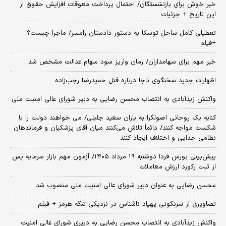
خبر خوش برای بازنشستگان/ احتمال پرداخت معوقات افزایش حقوق از
این تاریخ + جزئیات
تعطیلی کامل ساحل توسکا به دستور دادستان رامسر/ ماجرا چیست؟
+فیلم
خبر مهم برای سهامداران/ زمان واریز سود سهام عدالت مشخص شد
اظهارات جدید سخنگوی ناجا درباره قتل حمیدرضا رجب‌زاده
واکنش زیدآبادی به انتصاب محسن رضایی به دبیر شورای عالی امنیت ملی
کنایه یک روحانی اصولگرا به یاران سعید جلیلی/ می خواهند دولت را با
شکست مواجه کنند/ دائماً تلاش می‌کنند میان آقای پزشکیان و فرماندهان
نظامی جدایی و اختلاف ایجاد کنند
​پیش‌بینی بورس فردا دوشنبه ۱۹ مرداد ۱۴۰۵/ آزمون مهم بازار سرمایه پس
از ثبت رکورد ارزش معاملات
محسن رضایی به عنوان دبیر شورای عالی امنیت ملی منصوب شد
تصاویری از سرنگونی پهپاد ناشناس در نزدیکی تنگه هرمز + فیلم
واکنش زیدآبادی به انتصاب محسن رضایی به دبیری شورای عالی امنیت