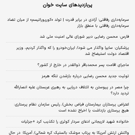
پربازدیدهای سایت خوان
سرمایه‌داری رفاقتی؛ آزادی در برابر قدرت | تولد «کورپوراتیسم» از میان تضاد
سرمایه‌داری رفاقتی با منطق بازار
فارس: محسن رضایی دبیر شورای عالی امنیت ملی شد
پزشکیان: سایپا واگذار می شود/ ایران‌خودرو را که واگذار کردیم، وزیر
اقتصاد دولت استیضاح شد
ماجرای اقامت پسر محمدباقر ذوالقدر در خارج از کشور؟
توئیت جدید محسن رضایی درباره بازشدن تنگه هرمز
چرا مصر در پیوستن به ائتلاف دریایی به رهبری عربستان علیه انصارالله
تردید دارد؟
اعتراض پرستاران بیمارستان فیاض بخش/ رئیس سازمان نظام پرستاری:
هیچ پرستاری بازداشت یا اخراج نشده است
خانواده شهید لاریجانی ادعای سردار کوثری را تکذیب کرد +جزئیات
واکنش ارتش آمریکا به پرتاب موشک بالستیک کره شمالی/ آمریکا: در حال