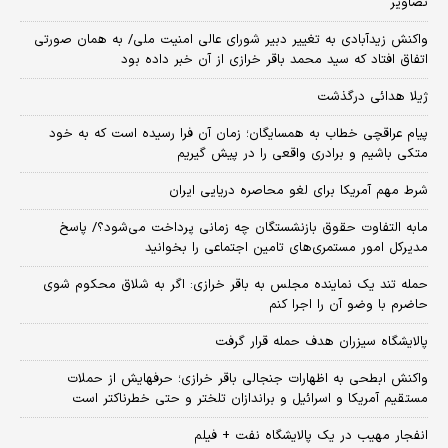
تصاویر
واکنش زیدآبادی به تغییر دبیر شورای عالی امنیت ملی/ به همان صورتی
اتفاق افتاد که سید محمد باقر خرازی از آن خبر داده بود
ژیلا هدائی درگذشت
پیام عراقچی خطاب به همسایگان؛ زمان آن فرا رسیده است که به خود
متکی باشیم و برادری واقعی را در پیش گیریم
شرط مهم آمریکا برای لغو محاصره دریایی ایران
مابه التفاوت حقوق بازنشستگان چه زمانی پرداخت می‌شود؟/ پاسخ
مدیرکل امور مستمری‌های تامین اجتماعی را بخوانید
حمله تند یک نماینده مجلس به باقر خرازی: اگر به شلاق محکوم شوی
حاضرم با وضو آن را اجرا کنم
پالایشگاه سیزران هدف حمله قرار گرفت
واکنش ابطحی به اظهارات جنجالی باقر خرازی؛ حرفهایش از حملات
مستقیم آمریکا و اسرائیل و براندازان تلختر و حتی خطرناکتر است
انفجار مهیب در یک پالایشگاه نفت + فیلم