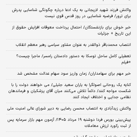
واکنش فرزند شهید لاریجانی به یک ادعا درباره چگونگی شناسایی پدرش
برای ترور/ فرضیه شناسایی در روز قدس قوی نیست
خبر خوش برای بازنشستگان/ احتمال پرداخت معوقات افزایش حقوق از
این تاریخ + جزئیات
انتصاب محمدباقر ذوالقدر به عنوان مشاور سیاسی رهبر معظم انقلاب
تعطیلی کامل ساحل توسکا به دستور دادستان رامسر/ ماجرا چیست؟
+فیلم
خبر مهم برای سهامداران/ زمان واریز سود سهام عدالت مشخص شد
کنایه یک روحانی اصولگرا به یاران سعید جلیلی/ می خواهند دولت را با
شکست مواجه کنند/ دائماً تلاش می‌کنند میان آقای پزشکیان و فرماندهان
نظامی جدایی و اختلاف ایجاد کنند
واکنش زیدآبادی به انتصاب محسن رضایی به دبیر شورای عالی امنیت ملی
​پیش‌بینی بورس فردا دوشنبه ۱۹ مرداد ۱۴۰۵/ آزمون مهم بازار سرمایه پس
از ثبت رکورد ارزش معاملات