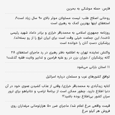
فارس: حمله موشکی به بحرین
روحانی اصلاح طلب: ‌لیست مسئولان موثر بالای ۹۰ سال زیاد است!/
استعفای اینها بهترین کمک به رهبری است
روزنامه جمهوری اسلامی به محمدباقر خرازی و برادر داماد شهید رئیسی
تاخت/ این جماعت خیلی وقت است برای ایران تیغ را از رو بسته‌اند/
پزشکیان دستِ آنان را خوانده است
واکنش نماینده تهران به اطلاعیه دفتر رهبری در رد ماجرای استعفای ۲۸
گانه پزشکیان / دوران بزن در رو علیه فرامین و تدابیر ولایت فقیه گذشت!
۱۱ استان بارانی می‌شود
توافق کشورهای عرب و مسلمان درباره اسرائیل
کنایه زیدآبادی به محمدباقر خرازی/ وقتی از عذاب کشیدن عموی خود در آن
دنیا اطلاع دارید، چطور ممکن است از برنامهٔ ترامپ و نتانیاهو برای ترور
سران کشور بی‌اطلاع بوده باشید؟!
قیمت واقعی مرغ اعلام شد/ ماجرای ضرر ۵۰ هزارتومانی مرغداران روی
فروش هر کیلو مرغ