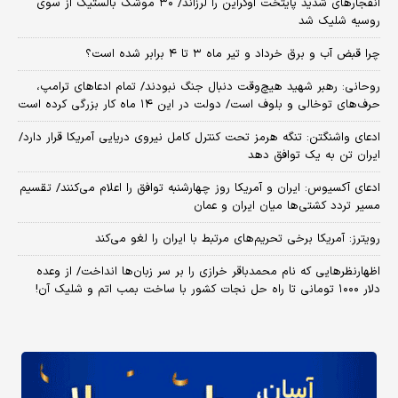
انفجارهای شدید پایتخت اوکراین را لرزاند/ ۳۰ موشک بالستیک از سوی
روسیه شلیک شد
چرا قبض آب و برق خرداد و تیر ماه ۳ تا ۴ برابر شده است؟
روحانی: رهبر شهید هیچ‌وقت دنبال جنگ نبودند/ تمام ادعاهای ترامپ،
حرف‌های توخالی و بلوف است/ دولت در این ۱۴ ماه کار بزرگی کرده است
ادعای واشنگتن: تنگه هرمز تحت کنترل کامل نیروی دریایی آمریکا قرار دارد/
ایران تن به یک توافق دهد
ادعای آکسیوس: ایران و آمریکا روز چهارشنبه توافق را اعلام می‌کنند/ تقسیم
مسیر تردد کشتی‌ها میان ایران و عمان
رویترز: آمریکا برخی تحریم‌های مرتبط با ایران را لغو می‌کند
اظهارنظرهایی که نام محمدباقر خرازی را بر سر زبان‌ها انداخت/ از وعده
دلار ۱۰۰۰ تومانی تا راه حل نجات کشور با ساخت بمب اتم و شلیک آن!