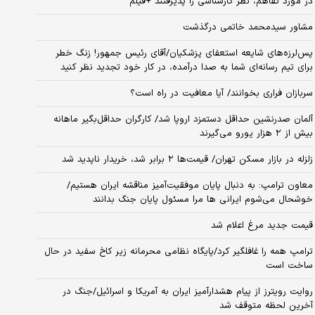
در مورد تفاهم، نظر کارشناسی را پذیرفتند +فیلم
مشاور سیدمحمد خاتمی درگذشت
پس‌لرزه‌های شایعه استعفای پزشکیان/آقای رئیس جمهور! زنگ خطر
برای تیم رسانه‌ای شما به صدا درآمده، در کار خود تجدید نظر کنید
سربازان فراری بخوانند/ آیا معافیت در راه است؟
آلمان صدرنشین حداقل دستمزد اروپا شد/ کارگران حداقل‌بگیر ماهانه
بیش از ۲ هزار یورو می‌گیرند
زلزله در بازار مسکن تهران/ قیمت‌ها ۲ برابر شد، خریدار ناپدید شد
معاون ترامپ: به دنبال پایان موفقیت‌آمیز مناقشه ایران هستیم/
خوشحال می‌شوم ایرانی ها مرا مسئول پایان جنگ بدانند
قیمت جدید مرغ اعلام شد
ترامپ همه را غافلگیر کرد/پایگاه نظامی محرمانه زیر کاخ سفید در حال
ساخت است
روایت رویترز از پیام هشدارآمیز ایران به آمریکا و اسرائیل/جنگ در
آخرین لحظه متوقف شد