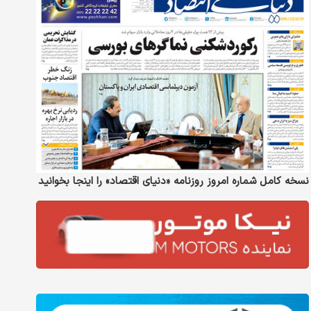
نسخه کامل شماره امروز روزنامه «دنیای‌ اقتصاد» را اینجا بخوانید