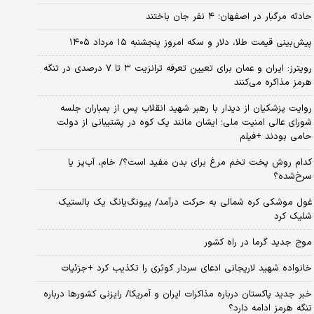
حادثه مرگبار در اصفهان؛ ۴ نفر جان باختند
پیش‌بینی قیمت طلا، دلار و سکه امروز پنجشنبه ۱۵ مرداد ۱۴۰۵
رویترز: ایران و عمان برای تعیین تعرفه ترانزیت ۳ تا ۷ درصدی در تنگه
هرمز مذاکره می‌کنند
روایت پزشکیان از دیدار با رهبر شهید انقلاب پس از بمباران جلسه
شورای عالی امنیت ملی؛ ایشان مانند یک کوه در پشتیبانی از دولت
حامی بودند +فیلم
کدام روش پخت تخم مرغ برای بدن مفید است؟/ خام، آب‌پز یا
سرخ‌شده؟
غول موشکی کره شمالی به حرکت درآمد/ پیونگ‌یانگ یک بالستیک
شلیک کرد
موج جدید گرما در راه کشور
خانواده شهید لاریجانی ادعای سردار کوثری را تکذیب کرد +جزئیات
خبر جدید پاکستان درباره مذاکرات ایران و آمریکا/ رایزنی کشورها درباره
تنگه هرمز ادامه دارد؟