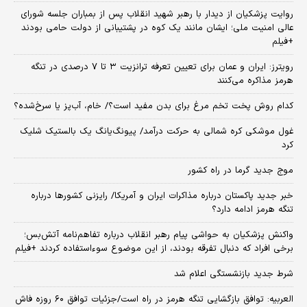
روایت پزشکیان از دیدار با رهبر شهید انقلاب پس از بمباران جلسه شورای
عالی امنیت ملی؛ ایشان مانند یک کوه در پشتیبانی از دولت حامی بودند
+فیلم
رویترز: ایران و عمان برای تعیین تعرفه ترانزیت ۳ تا ۷ درصدی در تنگه
هرمز مذاکره می‌کنند
کدام روش پخت تخم مرغ برای بدن مفید است؟/ خام، آب‌پز یا سرخ‌شده؟
غول موشکی کره شمالی به حرکت درآمد/ پیونگ‌یانگ یک بالستیک شلیک
کرد
موج جدید گرما در راه کشور
خبر جدید پاکستان درباره مذاکرات ایران و آمریکا/ رایزنی کشورها درباره
تنگه هرمز ادامه دارد؟
واکنش پزشکیان به حواشی پیام رهبر انقلاب درباره تفاهم‌نامه آتش‌بس؛
برخی افراد که دنبال تفرقه بودند، از این موضوع سوءاستفاده کردند +فیلم
شرط جدید بازنشستگی اعلام شد
العربیه: توافق بازگشایی تنگه هرمز در راه است/جزئیات توافق ۶۰ روزه فاش