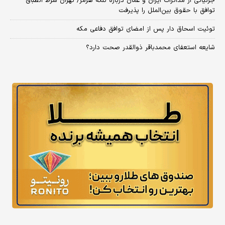
جزئیاتی از مذاکرات ایران و عمان درباره تنگه هرمز/ تهران شرط انطباق
توافق با حقوق بین‌الملل را پذیرفت
توئیت اسحاق دار پس از امضای توافق دفاعی مکه
شایعه استعفای محمدباقر ذوالقدر صحت دارد؟