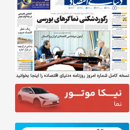
نسخه کامل شماره امروز روزنامه «دنیای‌ اقتصاد» را اینجا بخوانید