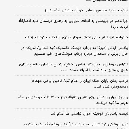
توئیت جدید محسن رضایی درباره بازشدن تنگه هرمز
چرا مصر در پیوستن به ائتلاف دریایی به رهبری عربستان علیه انصارالله
تردید دارد؟
خانواده شهید لاریجانی ادعای سردار کوثری را تکذیب کرد +جزئیات
واکنش ارتش آمریکا به پرتاب موشک بالستیک کره شمالی/ آمریکا: در
حال رایزنی با متحدان درباره پرتاب موشک‌های اخیر هستیم
اعتراض پرستاران بیمارستان فیاض بخش/ رئیس سازمان نظام پرستاری:
هیچ پرستاری بازداشت یا اخراج نشده است
ترامپ زمان پایان جنگ ایران را اعلام کرد/ تامین برخی مهمات
«محدودتر» شده است
رویترز: ایران و عمان برای تعیین تعرفه ترانزیت ۳ تا ۷ درصدی در تنگه
هرمز مذاکره می‌کنند
لیست بلندبالای توقیف اموال تراستی ها اعلام شد
غول موشکی کره شمالی به حرکت درآمد/ پیونگ‌یانگ یک بالستیک