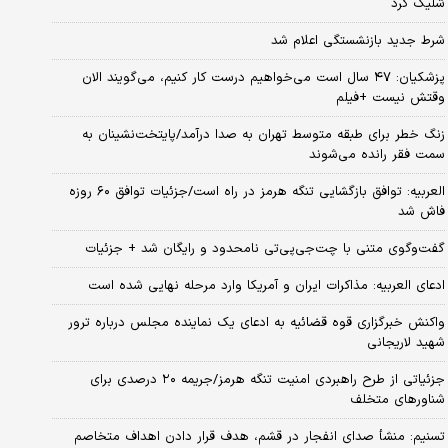
شلیک کرد
شرط جدید بازنشستگی اعلام شد
پزشکیان: ۴۷ سال است می‌خواهیم درست کار کنیم، می‌گویند الان
وقتش نیست +فیلم
زنگ خطر برای طبقه متوسط تهران به صدا درآمد/پایتخت‌نشینان به
سمت فقر رانده می‌شوند
العربیه: توافق بازگشایی تنگه هرمز در راه است/جزئیات توافق ۶۰ روزه
فاش شد
گفت‌وگوی متنی با چت‌جی‌پی‌تی نامحدود و رایگان شد + جزئیات
ادعای العربیه: مذاکرات ایران و آمریکا وارد مرحله نهایی شده است
واکنش خبرگزاری قوه قضائیه به ادعای یک نماینده مجلس درباره ترور
شهید لاریجانی
جزئیاتی از طرح راهبردی امنیت تنگه هرمز/جریمه ۲۰ درصدی برای
شناورهای متخلف
تسنیم: منشأ صدای انفجار در قشم، هدف قرار دادن اهداف متخاصم