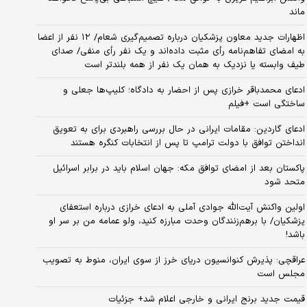
ماند
اظهارات جدید معاون پزشکیان درباره تصمیم‌گیری شعام/ ۱۲ نفر از اعضا
به امضای تفاهم‌نامه رأی مثبت داده‌اند و یک نفر رأی منفی/ صدای
طیف وابسته یا نزدیک به همان یک نفر از همه بلندتر است
ادعای محمدباقر خرازی پس از احضار به دادگاه؛ کلیپ‌ها جعلی و
ساختگی است +فیلم
ادعای گاردین: مقامات ایرانی در حال بررسی راهبردی برای به تعویق
انداختن توافق با دولت ترامپ تا پس از انتخابات کنگره هستند
پاکستان بعد از امضای توافق مکه: جهان اسلام باید در برابر اسرائیل
متحد شود
اولین واکنش آیت‌الله جوادی آملی به ادعای خرازی درباره استعفای
پزشکیان/ با برهم‌زنندگان وحدت مبارزه کنید، ولو عمامه من بر سر او
باشد!
عراقچی: پذیرش کنوانسیون دریای خرز از سوی ایران، منوط به تصویب
مجلس است
قیمت جدید برنج ایرانی و خارجی اعلام شد+ جزئیات