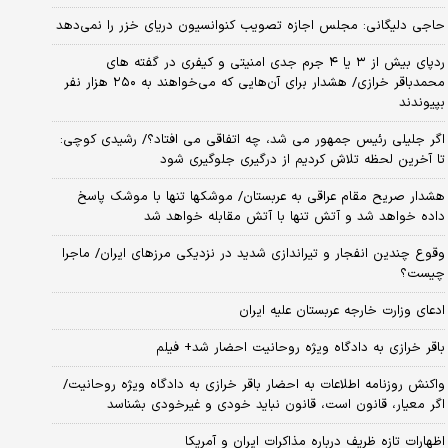
حاجی دلیگانی: مجلس اجازه تصویب کنوانسیون دریای خزر را نمی‌دهد
ردپای بیش از ۳ یا ۴ جرم جدی امنیتی و کیفری در گفته های
محمدباقر خرازی/ هشدار برای آن‌هایی که می‌خواهند به ۲۵۰ هزار نفر
بپیوندند
اگر جلیلی رئیس جمهور می شد، چه اتفاقی می افتاد؟/ رشیدی کوچی:
تا آخرین لحظه تلاش کردیم از درگیری جلوگیری شود
هشدار صریح مقام عراقی به عربستان/ موشکها تنها با موشک پاسخ
داده خواهد شد و آتش تنها با آتش مقابله خواهد شد
وقوع چندین انفجار و تیراندازی شدید در نزدیکی مرز‌های ایران/ ماجرا
چیست؟
ادعای وزارت خارجه عربستان علیه ایران
باقر خرازی به دادگاه ویژه روحانیت احضار شد+ فیلم
واکنش روزنامه اطلاعات به احضار باقر خرازی به دادگاه ویژه روحانیت/
اگر معیار، قانون است، قانون نباید خودی و غیرخودی بشناسد
اظهارات تازه ظریف درباره مذاکرات ایران و آمریکا