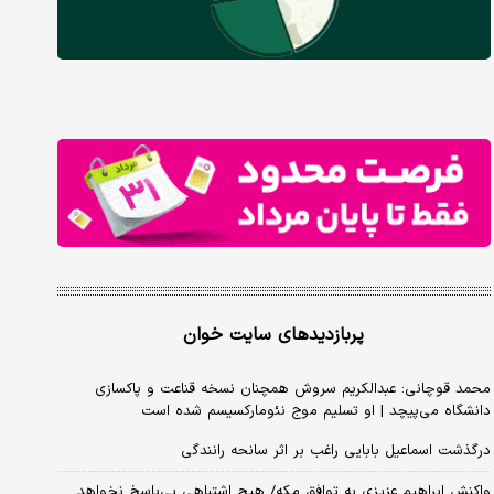
پربازدیدهای سایت خوان
محمد قوچانی: عبدالکریم سروش همچنان نسخه قناعت و پاکسازی
دانشگاه می‌پیچد | او تسلیم موج نئومارکسیسم شده است
درگذشت اسماعیل بابایی راغب بر اثر سانحه رانندگی
واکنش ابراهیم عزیزی به توافق مکه/ هیچ اشتباهی بی‌پاسخ نخواهد