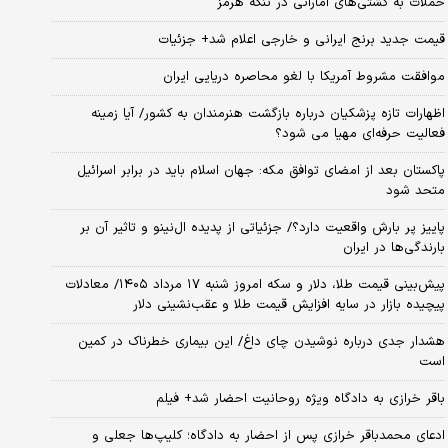
حملات به کشتی‌های اماراتی در تنگه هرمز
قیمت جدید برنج ایرانی و خارجی اعلام شد+ جزئیات
موافقت مشروط آمریکا با لغو محاصره دریایی ایران
اظهارات تازه پزشکیان درباره بازگشت هنرمندان به کشور/ آیا زمینه
فعالیت حرفه‌ای مهیا می شود؟
پاکستان بعد از امضای توافق مکه: جهان اسلام باید در برابر اسرائیل
متحد شود
پاییز پر بارش واقعیت دارد؟/ جزئیاتی از پدیده ال‌نینو و تاثیر آن بر
بارندگی‌ها در ایران
پیش‌بینی قیمت طلا، دلار و سکه امروز شنبه ۱۷ مرداد ۱۴۰۵/ معادلات
پیچیده بازار در سایه افزایش قیمت طلا و عقب‌نشینی دلار
هشدار جدی درباره نوشیدن چای داغ/ این بیماری خطرناک در کمین
است
باقر خرازی به دادگاه ویژه روحانیت احضار شد+ فیلم
ادعای محمدباقر خرازی پس از احضار به دادگاه؛ کلیپ‌ها جعلی و