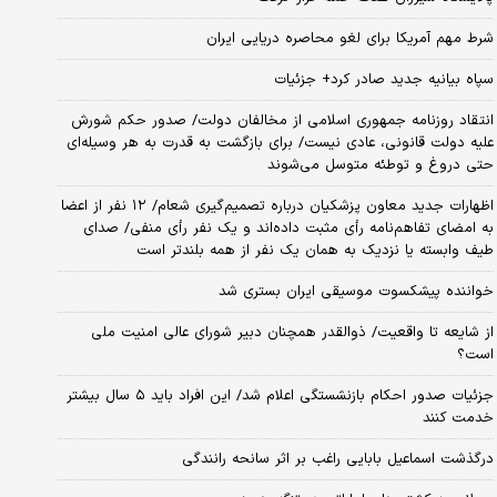
شرط مهم آمریکا برای لغو محاصره دریایی ایران
سپاه بیانیه جدید صادر کرد+ جزئیات
انتقاد روزنامه جمهوری اسلامی از مخالفان دولت/ صدور حکم شورش
علیه دولت قانونی، عادی نیست/ برای بازگشت به قدرت به هر وسیله‌ای
حتی دروغ و توطئه متوسل می‌شوند
اظهارات جدید معاون پزشکیان درباره تصمیم‌گیری شعام/ ۱۲ نفر از اعضا
به امضای تفاهم‌نامه رأی مثبت داده‌اند و یک نفر رأی منفی/ صدای
طیف وابسته یا نزدیک به همان یک نفر از همه بلندتر است
خواننده پیشکسوت موسیقی ایران بستری شد
از شایعه تا واقعیت/ ذوالقدر همچنان دبیر شورای ‌عالی امنیت ملی
است؟
جزئیات صدور احکام بازنشستگی اعلام شد/ این افراد باید ۵ سال بیشتر
خدمت کنند
درگذشت اسماعیل بابایی راغب بر اثر سانحه رانندگی