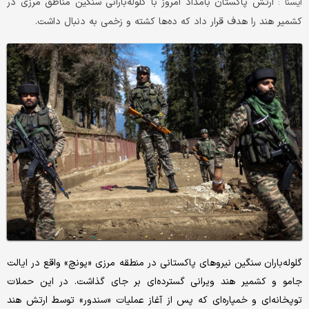
ارتش پاکستان بامداد امروز با گلوله‌بارانی سنگین مناطق مرزی در
ايسنا :
کشمیر هند را هدف قرار داد که ده‌ها کشته و زخمی به دنبال داشت.
گلوله‌باران سنگین نیروهای پاکستانی در منطقه مرزی «پونچ» واقع در ایالت
جامو و کشمیر هند ویرانی گسترده‌ای بر جای گذاشت. در این حملات
توپخانه‌ای و خمپاره‌ای که پس از آغاز عملیات «سندور» توسط ارتش هند