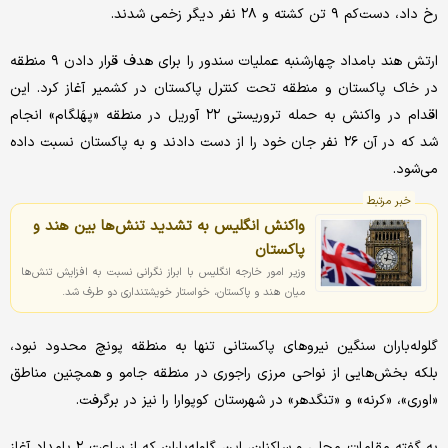
رخ داد، دست‌کم ۹ تن کشته و ۲۸ نفر دیگر زخمی شدند.
ارتش هند بامداد چهارشنبه عملیات سندور را برای هدف قرار دادن ۹ منطقه
در خاک پاکستان و منطقه تحت کنترل پاکستان در کشمیر آغاز کرد. این
اقدام در واکنش به حمله تروریستی ۲۲ آوریل در منطقه «پهَلگام» انجام
شد که در آن ۲۶ نفر جان خود را از دست دادند و به پاکستان نسبت داده
می‌شود.
خبر مرتبط
واکنش انگلیس به تشدید تنش‌ها بین هند و
پاکستان
وزیر امور خارجه انگلیس با ابراز نگرانی نسبت به افزایش تنش‌ها
میان هند و پاکستان، خواستار خویشتنداری دو طرف شد.
گلوله‌باران سنگین نیروهای پاکستانی تنها به منطقه پونچ محدود نبود،
بلکه بخش‌هایی از نواحی مرزی راجوری در منطقه جامو و همچنین مناطق
«اوری»، «کرنه» و «تنگدهر» در شهرستان کوپوارا را نیز در برگرفت.
به گفته مقامات محلی و ساکنان، این گلوله‌باران که از ساعت ۲ بامداد آغاز