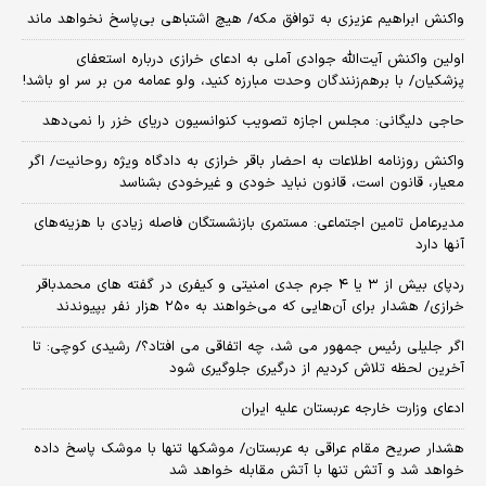
واکنش ابراهیم عزیزی به توافق مکه/ هیچ اشتباهی بی‌پاسخ نخواهد ماند
اولین واکنش آیت‌الله جوادی آملی به ادعای خرازی درباره استعفای
پزشکیان/ با برهم‌زنندگان وحدت مبارزه کنید، ولو عمامه من بر سر او باشد!
حاجی دلیگانی: مجلس اجازه تصویب کنوانسیون دریای خزر را نمی‌دهد
واکنش روزنامه اطلاعات به احضار باقر خرازی به دادگاه ویژه روحانیت/ اگر
معیار، قانون است، قانون نباید خودی و غیرخودی بشناسد
مدیرعامل تامین اجتماعی: مستمری بازنشستگان فاصله زیادی با هزینه‌های
آنها دارد
ردپای بیش از ۳ یا ۴ جرم جدی امنیتی و کیفری در گفته های محمدباقر
خرازی/ هشدار برای آن‌هایی که می‌خواهند به ۲۵۰ هزار نفر بپیوندند
اگر جلیلی رئیس جمهور می شد، چه اتفاقی می افتاد؟/ رشیدی کوچی: تا
آخرین لحظه تلاش کردیم از درگیری جلوگیری شود
ادعای وزارت خارجه عربستان علیه ایران
هشدار صریح مقام عراقی به عربستان/ موشکها تنها با موشک پاسخ داده
خواهد شد و آتش تنها با آتش مقابله خواهد شد