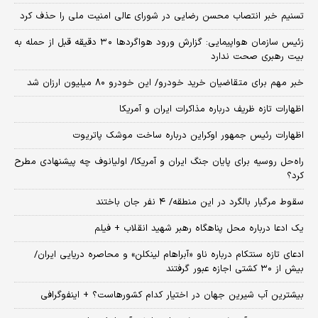
تسنیم خبر انتصاب محسن رضایی در شورای عالی امنیت ملی را حذف کرد
زئیس سازمان هواپیمایی: گزارش ورود هواگردها ٣٠ دقیقه قبل از حمله به
بیت رهبری صحت ندارد
خبر مهم برای متقاضیان خرید خودرو/ این خودرو ۸۰ میلیون ارزان شد
اظهارات تازه ظریف درباره مذاکرات ایران و آمریکا
اظهارات رئیس جمهور اوکراین درباره ساخت موشک پاتریوت
راه‌حل روسیه برای پایان جنگ ایران و آمریکا/ اولیانوف چه پیشنهادی مطرح
کرد؟
سقوط مرگبار بالگرد در این منطقه/ ۴ نفر جان باختند
یک ادعا درباره محل پناهگاه‌ رهبر شهید انقلاب + فیلم
ادعای تازه سنتکام درباره ناو «آبراهام لینکلن» و محاصره دریایی ایران/
بیش از ۳۰ کشتی اجازه عبور گرفتند
بیشترین آب شیرین جهان در اختیار کدام کشورهاست؟ + اینفوگرافی