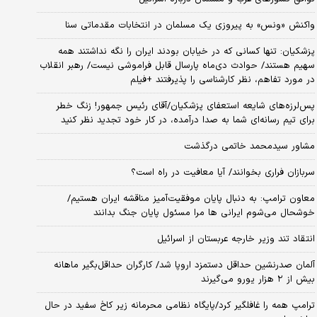
واکنش «ونس» به پیروزی یک مسلمان در انتخابات مقدماتی سنا
پزشکیان: تنها کسانی که در خیابان بودند ایران را نگه نداشتند همه
سهیم هستند/ حوادث دی‌ماه پارسال قابل فراموشی نیست/ رهبر انقلاب
در مورد تفاهم، نظر کارشناسی را پذیرفتند +فیلم
پس‌لرزه‌های شایعه استعفای پزشکیان/آقای رئیس جمهور! زنگ خطر
برای تیم رسانه‌ای شما به صدا درآمده، در کار خود تجدید نظر کنید
مشاور سیدمحمد خاتمی درگذشت
سربازان فراری بخوانند/ آیا معافیت در راه است؟
معاون ترامپ: به دنبال پایان موفقیت‌آمیز مناقشه ایران هستیم/
خوشحال می‌شوم ایرانی ها مرا مسئول پایان جنگ بدانند
انتقاد تند وزیر خارجه عربستان از اسرائیل
آلمان صدرنشین حداقل دستمزد اروپا شد/ کارگران حداقل‌بگیر ماهانه
بیش از ۲ هزار یورو می‌گیرند
ترامپ همه را غافلگیر کرد/پایگاه نظامی محرمانه زیر کاخ سفید در حال