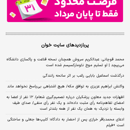
پربازدیدهای سایت خوان
محمد قوچانی: عبدالکریم سروش همچنان نسخه قناعت و پاکسازی دانشگاه
می‌پیچد | او تسلیم موج نئومارکسیسم شده است
درگذشت اسماعیل بابایی راغب بر اثر سانحه رانندگی
واکنش ابراهیم عزیزی به توافق مکه/ هیچ اشتباهی بی‌پاسخ نخواهد ماند
اظهارات جدید معاون پزشکیان درباره تصمیم‌گیری شعام/ ۱۲ نفر از اعضا به
امضای تفاهم‌نامه رأی مثبت داده‌اند و یک نفر رأی منفی/ صدای طیف
وابسته یا نزدیک به همان یک نفر از همه بلندتر است
ادعای محمدباقر خرازی پس از احضار به دادگاه؛ کلیپ‌ها جعلی و ساختگی
است +فیلم