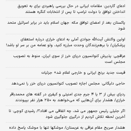
ادعای گاردین: مقامات ایرانی در حال بررسی راهبردی برای به تعویق
انداختن توافق با دولت ترامپ تا پس از انتخابات کنگره هستند
پاکستان بعد از امضای توافق مکه: جهان اسلام باید در برابر اسرائیل متحد
شود
اولین واکنش آیت‌الله جوادی آملی به ادعای خرازی درباره استعفای
پزشکیان/ با برهم‌زنندگان وحدت مبارزه کنید، ولو عمامه من بر سر او باشد!
عراقچی: پذیرش کنوانسیون دریای خرز از سوی ایران، منوط به تصویب
مجلس است
قیمت جدید برنج ایرانی و خارجی اعلام شد+ جزئیات
حاجی دلیگانی: مجلس اجازه تصویب کنوانسیون دریای خزر را نمی‌دهد
ردپای بیش از ۳ یا ۴ جرم جدی امنیتی و کیفری در گفته های محمدباقر
خرازی/ هشدار برای آن‌هایی که می‌خواهند به ۲۵۰ هزار نفر بپیوندند
اگر جلیلی رئیس جمهور می شد، چه اتفاقی می افتاد؟/ رشیدی کوچی: تا
آخرین لحظه تلاش کردیم از درگیری جلوگیری شود
هشدار صریح مقام عراقی به عربستان/ موشکها تنها با موشک پاسخ داده