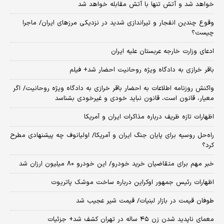
خواهد شد و آتش تنها با آتش مقابله خواهد شد
وقوع چندین انفجار و تیراندازی شدید در نزدیکی مرز‌های ایران/ ماجرا
چیست؟
ادعای وزارت خارجه عربستان علیه ایران
باقر خرازی به دادگاه ویژه روحانیت احضار شد+ فیلم
واکنش روزنامه اطلاعات به احضار باقر خرازی به دادگاه ویژه روحانیت/ اگر
معیار، قانون است، قانون نباید خودی و غیرخودی بشناسد
اظهارات تازه ظریف درباره مذاکرات ایران و آمریکا
راه‌حل روسیه برای پایان جنگ ایران و آمریکا/ اولیانوف چه پیشنهادی مطرح
کرد؟
خبر مهم برای متقاضیان خرید خودرو/ این خودرو ۸۰ میلیون ارزان شد
اظهارات رئیس جمهور اوکراین درباره ساخت موشک پاتریوت
طوفان قیمت در بازار لبنیات/ قیمت شیر عجیب شد
معمای ناپدید شدن زن ۴۵ ساله در تهران کشف شد+ جزئیات