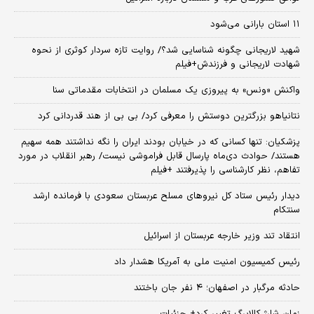
۱۱ استان بارانی می‌شود
شهید لاریجانی چگونه شناسایی شد؟/ روایت تازه سردار کوثری از نحوه
شهادت لاریجانی و فرزندش+فیلم
واکنش «ونس» به پیروزی یک مسلمان در انتخابات مقدماتی سنا
نتانیاهو بزرگترین دوستش را معرفی کرد/ بی بی از هند قدردانی کرد
پزشکیان: تنها کسانی که در خیابان بودند ایران را نگه نداشتند همه سهیم
هستند/ حوادث دی‌ماه پارسال قابل فراموشی نیست/ رهبر انقلاب در مورد
تفاهم، نظر کارشناسی را پذیرفتند +فیلم
دیدار رئیس ستاد کل نیروهای مسلح عربستان سعودی با فرمانده ارشد
سنتکام
انتقاد تند وزیر خارجه عربستان از اسرائیل
رئیس کمیسیون امنیت ملی به آمریکا هشدار داد
حادثه مرگبار در اصفهان؛ ۴ نفر جان باختند
زمان شارژ کالابرگ تغییر کرد+ جزئیات