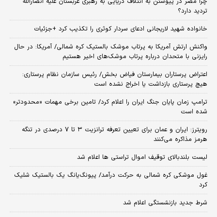
چرا مصر در پیوستن به ائتلاف دریایی به رهبری عربستان علیه انصارالله
تردید دارد؟
خانواده شهید لاریجانی ادعای سردار کوثری را تکذیب کرد +جزئیات
واکنش ارتش آمریکا به پرتاب موشک بالستیک کره شمالی/ آمریکا: در حال
رایزنی با متحدان درباره پرتاب موشک‌های اخیر هستیم
اعتراض پرستاران بیمارستان فیاض بخش/ رئیس سازمان نظام پرستاری:
هیچ پرستاری بازداشت یا اخراج نشده است
ترامپ زمان پایان جنگ ایران را اعلام کرد/ تامین برخی مهمات «محدودتر»
شده است
رویترز: ایران و عمان برای تعیین تعرفه ترانزیت ۳ تا ۷ درصدی در تنگه
هرمز مذاکره می‌کنند
لیست بلندبالای توقیف اموال تراستی ها اعلام شد
غول موشکی کره شمالی به حرکت درآمد/ پیونگ‌یانگ یک بالستیک شلیک
کرد
شرط جدید بازنشستگی اعلام شد