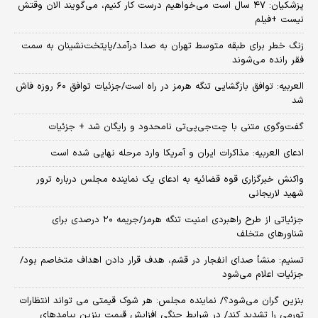
پزشکیان: ۴۷ سال است می‌خواهیم درست کار کنیم، می‌گویند الان وقتش
نیست +فیلم
زنگ خطر برای طبقه متوسط تهران به صدا درآمد/پایتخت‌نشینان به سمت
فقر رانده می‌شوند
العربیه: توافق بازگشایی تنگه هرمز در راه است/جزئیات توافق ۶۰ روزه فاش
شد
گفت‌وگوی متنی با چت‌جی‌پی‌تی نامحدود و رایگان شد + جزئیات
ادعای العربیه: مذاکرات ایران و آمریکا وارد مرحله نهایی شده است
واکنش خبرگزاری قوه قضائیه به ادعای یک نماینده مجلس درباره ترور
شهید لاریجانی
جزئیاتی از طرح راهبردی امنیت تنگه هرمز/جریمه ۲۰ درصدی برای
شناورهای متخلف
تسنیم: منشأ صدای انفجار در قشم، هدف قرار دادن اهداف متخاصم بود/
جزئیات اعلام می‌شود
بنزین گران می‌شود؟/ نماینده مجلس: هر شوک قیمتی می تواند انتظارات
تورمی را تشدید کند/ در شرایط جنگی افزایش قیمت بنزین پیامدهای