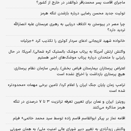
ماجرای اقامت پسر محمدباقر ذوالقدر در خارج از کشور؟
توئیت جدید محسن رضایی درباره بازشدن تنگه هرمز
چرا مصر در پیوستن به ائتلاف دریایی به رهبری عربستان علیه انصارالله
تردید دارد؟
خانواده شهید لاریجانی ادعای سردار کوثری را تکذیب کرد +جزئیات
واکنش ارتش آمریکا به پرتاب موشک بالستیک کره شمالی/ آمریکا: در حال
رایزنی با متحدان درباره پرتاب موشک‌های اخیر هستیم
اعتراض پرستاران بیمارستان فیاض بخش/ رئیس سازمان نظام پرستاری:
هیچ پرستاری بازداشت یا اخراج نشده است
ترامپ زمان پایان جنگ ایران را اعلام کرد/ تامین برخی مهمات «محدودتر»
شده است
رویترز: ایران و عمان برای تعیین تعرفه ترانزیت ۳ تا ۷ درصدی در تنگه
هرمز مذاکره می‌کنند
اقامه نماز بر پیکر ابوالقاسم قاسم زاده توسط سید محمد خاتمی+ فیلم
واکنش زیدآبادی به تغییر دبیر شورای عالی امنیت ملی/ به همان صورتی