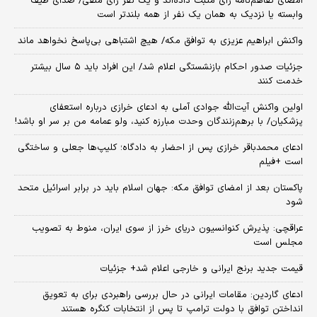
امضای تفاهم‌نامه رأی مثبت داده‌اند و یک نفر رأی منفی/ صدای طیف
وابسته یا نزدیک به همان یک نفر از همه بلندتر است
واکنش ابراهیم عزیزی به توافق مکه/ هیچ اشتباهی بی‌پاسخ نخواهد ماند
جزئیات صدور احکام بازنشستگی اعلام شد/ این افراد باید ۵ سال بیشتر
خدمت کنند
اولین واکنش آیت‌الله جوادی آملی به ادعای خرازی درباره استعفای
پزشکیان/ با برهم‌زنندگان وحدت مبارزه کنید، ولو عمامه من بر سر او باشد!
ادعای محمدباقر خرازی پس از احضار به دادگاه؛ کلیپ‌ها جعلی و ساختگی
است +فیلم
پاکستان بعد از امضای توافق مکه: جهان اسلام باید در برابر اسرائیل متحد
شود
عراقچی: پذیرش کنوانسیون دریای خرز از سوی ایران، منوط به تصویب
مجلس است
قیمت جدید برنج ایرانی و خارجی اعلام شد+ جزئیات
ادعای گاردین: مقامات ایرانی در حال بررسی راهبردی برای به تعویق
انداختن توافق با دولت ترامپ تا پس از انتخابات کنگره هستند