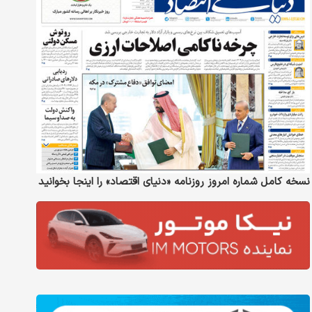
نسخه کامل شماره امروز روزنامه «دنیای‌ اقتصاد» را اینجا بخوانید