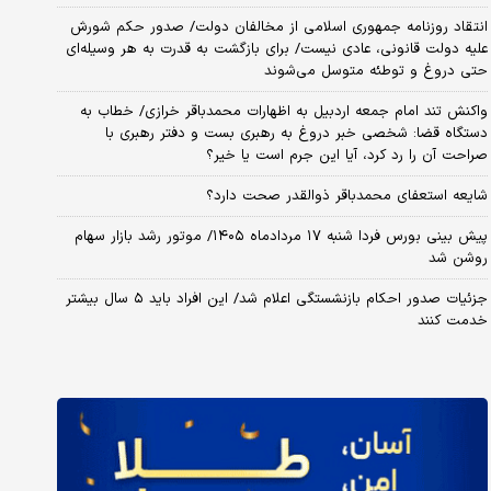
انتقاد روزنامه جمهوری اسلامی از مخالفان دولت/ صدور حکم شورش
علیه دولت قانونی، عادی نیست/ برای بازگشت به قدرت به هر وسیله‌ای
حتی دروغ و توطئه متوسل می‌شوند
واکنش تند امام جمعه اردبیل به اظهارات محمدباقر خرازی/ خطاب به
دستگاه قضا: شخصی خبر دروغ به رهبری بست و دفتر رهبری با
صراحت آن را رد کرد، آیا این جرم است یا خیر؟
شایعه استعفای محمدباقر ذوالقدر صحت دارد؟
پیش بینی بورس فردا شنبه ۱۷ مردادماه ۱۴۰۵/ موتور رشد بازار سهام
روشن شد
جزئیات صدور احکام بازنشستگی اعلام شد/ این افراد باید ۵ سال بیشتر
خدمت کنند