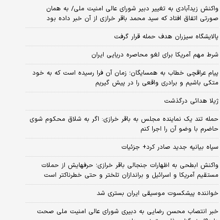
واکنش زیدآبادی به تغییر دبیر شورای عالی امنیت ملی/ به همان
صورتی اتفاق افتاد که سید محمد باقر خرازی از آن خبر داده بود
پالایشگاه سیزران هدف حمله قرار گرفت
شرط مهم آمریکا برای لغو محاصره دریایی ایران
پیام عراقچی خطاب به همسایگان؛ زمان آن فرا رسیده است که به خود
متکی باشیم و برادری واقعی را در پیش گیریم
ژیلا هدائی درگذشت
حمله تند یک نماینده مجلس به باقر خرازی: اگر به شلاق محکوم شوی
حاضرم با وضو آن را اجرا کنم
سپاه بیانیه جدید صادر کرد+ جزئیات
واکنش ابطحی به اظهارات جنجالی باقر خرازی؛ حرفهایش از حملات
مستقیم آمریکا و اسرائیل و براندازان تلختر و حتی خطرناکتر است
خواننده پیشکسوت موسیقی ایران بستری شد
خبر انتصاب محسن رضایی به دبیری شورای عالی امنیت ملی صحت