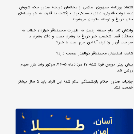
انتقاد روزنامه جمهوری اسلامی از مخالفان دولت/ صدور حکم شورش
علیه دولت قانونی، عادی نیست/ برای بازگشت به قدرت به هر وسیله‌ای
حتی دروغ و توطئه متوسل می‌شوند
واکنش تند امام جمعه اردبیل به اظهارات محمدباقر خرازی/ خطاب به
دستگاه قضا: شخصی خبر دروغ به رهبری بست و دفتر رهبری با
صراحت آن را رد کرد، آیا این جرم است یا خیر؟
شایعه استعفای محمدباقر ذوالقدر صحت دارد؟
پیش بینی بورس فردا شنبه ۱۷ مردادماه ۱۴۰۵/ موتور رشد بازار سهام
روشن شد
جزئیات صدور احکام بازنشستگی اعلام شد/ این افراد باید ۵ سال بیشتر
خدمت کنند