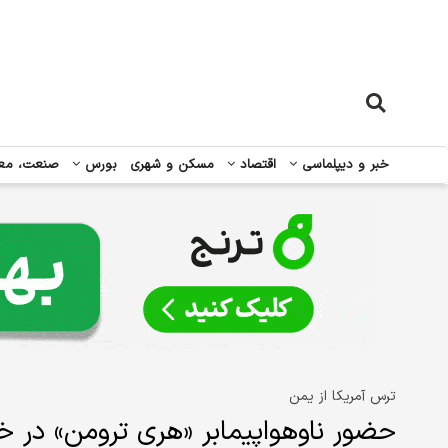
خبر و دیپلماسی
اقتصاد
مسکن و شهری
بورس
صنعت، مع
ترس آمریکا از یمن
حضور ناوهواپیمابر «هری ترومن» در خ