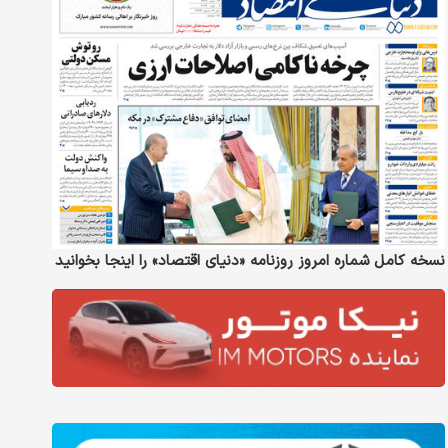
نسخه کامل شماره امروز روزنامه «دنیای‌ اقتصاد» را اینجا بخوانید