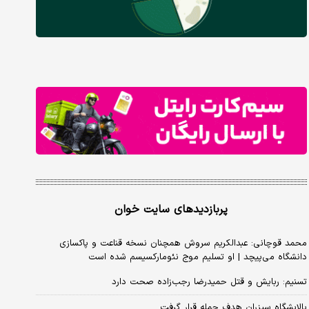
پربازدیدهای سایت خوان
محمد قوچانی: عبدالکریم سروش همچنان نسخه قناعت و پاکسازی
دانشگاه می‌پیچد | او تسلیم موج نئومارکسیسم شده است
تسنیم: ربایش و قتل حمیدرضا رجب‌زاده صحت دارد
پالایشگاه سیزران هدف حمله قرار گرفت