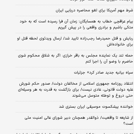
شرط مهم آمریکا برای لغو محاصره دریایی ایران
پیام عراقچی خطاب به همسایگان؛ زمان آن فرا رسیده است که به خود
متکی باشیم و برادری واقعی را در پیش گیریم
ربایش و قتل حمیدرضا رجب‌زاده تایید شد/ ارسال ویدئوی لحظه قتل او
برای خانواده‌اش
حمله تند یک نماینده مجلس به باقر خرازی: اگر به شلاق محکوم شوی
حاضرم با وضو آن را اجرا کنم
سپاه بیانیه جدید صادر کرد+ جزئیات
انتقاد روزنامه جمهوری اسلامی از مخالفان دولت/ صدور حکم شورش
علیه دولت قانونی، عادی نیست/ برای بازگشت به قدرت به هر وسیله‌ای
حتی دروغ و توطئه متوسل می‌شوند
خواننده پیشکسوت موسیقی ایران بستری شد
از شایعه تا واقعیت/ ذوالقدر همچنان دبیر شورای ‌عالی امنیت ملی
است؟