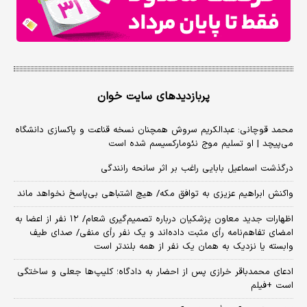
پربازدیدهای سایت خوان
محمد قوچانی: عبدالکریم سروش همچنان نسخه قناعت و پاکسازی دانشگاه
می‌پیچد | او تسلیم موج نئومارکسیسم شده است
درگذشت اسماعیل بابایی راغب بر اثر سانحه رانندگی
واکنش ابراهیم عزیزی به توافق مکه/ هیچ اشتباهی بی‌پاسخ نخواهد ماند
اظهارات جدید معاون پزشکیان درباره تصمیم‌گیری شعام/ ۱۲ نفر از اعضا به
امضای تفاهم‌نامه رأی مثبت داده‌اند و یک نفر رأی منفی/ صدای طیف
وابسته یا نزدیک به همان یک نفر از همه بلندتر است
ادعای محمدباقر خرازی پس از احضار به دادگاه؛ کلیپ‌ها جعلی و ساختگی
است +فیلم