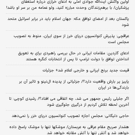
اولین واکنش آیت‌الله جوادی آملی به ادعای خرازی درباره استعفای
پزشکیان/ با برهم‌زنندگان وحدت مبارزه کنید، ولو عمامه من بر سر او باشد!
پاکستان بعد از امضای توافق مکه: جهان اسلام باید در برابر اسرائیل متحد
شود
عراقچی: پذیرش کنوانسیون دریای خرز از سوی ایران، منوط به تصویب
مجلس است
ادعای گاردین: مقامات ایرانی در حال بررسی راهبردی برای به تعویق
انداختن توافق با دولت ترامپ تا پس از انتخابات کنگره هستند
قیمت جدید برنج ایرانی و خارجی اعلام شد+ جزئیات
پاییز پر بارش واقعیت دارد؟/ جزئیاتی از پدیده ال‌نینو و تاثیر آن بر
بارندگی‌ها در ایران
اگر جلیلی رئیس جمهور می شد، چه اتفاقی می افتاد؟/ رشیدی کوچی: تا
آخرین لحظه تلاش کردیم از درگیری جلوگیری شود
حاجی دلیگانی: مجلس اجازه تصویب کنوانسیون دریای خزر را نمی‌دهد
هشدار صریح مقام عراقی به عربستان/ موشکها تنها با موشک پاسخ داده
خواهد شد و آتش تنها با آتش مقابله خواهد شد