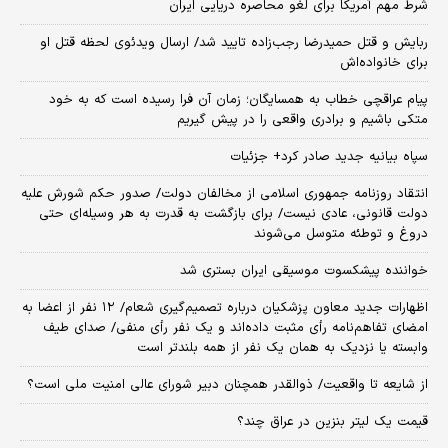
شرط مهم آمریکا برای لغو محاصره دریایی ایران
ربایش و قتل حمیدرضا رجب‌زاده تایید شد/ ارسال ویدئوی لحظه قتل او
برای خانواده‌اش
پیام عراقچی خطاب به همسایگان؛ زمان آن فرا رسیده است که به خود
متکی باشیم و برادری واقعی را در پیش گیریم
سپاه بیانیه جدید صادر کرد+ جزئیات
انتقاد روزنامه جمهوری اسلامی از مخالفان دولت/ صدور حکم شورش علیه
دولت قانونی، عادی نیست/ برای بازگشت به قدرت به هر وسیله‌ای حتی
دروغ و توطئه متوسل می‌شوند
خواننده پیشکسوت موسیقی ایران بستری شد
اظهارات جدید معاون پزشکیان درباره تصمیم‌گیری شعام/ ۱۲ نفر از اعضا به
امضای تفاهم‌نامه رأی مثبت داده‌اند و یک نفر رأی منفی/ صدای طیف
وابسته یا نزدیک به همان یک نفر از همه بلندتر است
از شایعه تا واقعیت/ ذوالقدر همچنان دبیر شورای ‌عالی امنیت ملی است؟
قیمت یک لیتر بنزین در عراق چند؟