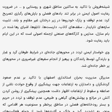
شیشه‌فروش با تاکید به ساکنین مناطق شهری و روستایی و ... در ضرورت
رعایت اصول ایمنی در برابر تند بادهای فصلی و بارش‌های رگباری تصریح
کرد: عدم توقف و پارک خودروها در زیر درختان غیر مقاوم و بلند، تثبیت
سازه‌های ناپایدار ، سقف‌های کاذب، داربست‌ها، تابلوها، اشیای رها شده در
بام منازل، مدارس و کارگاه‌های صنعتی ازجمله اصولی است که در این ایام
باید رعایت شود.
وی خواستار ایمنی تردد در محورهای جاده‌ای در شرایط طوفان گرد و غبار
و بارندگی توسط رانندگان و پرهیز از انجام سفرهای غیر‌ضروری در محورهای
پر خطر جاده‌ای شد.
مدیرکل مدیریت بحران استانداری اصفهان با تاکید بر عدم صعود
گردشگران و دامداران به ارتفاعات جهت پیشگیری از وقوع حوادث ناشی از
صاعقه و سقوط از ارتفاعات اظهار داشت: همچنین پیشگیری از روشن کردن
آتش در مراتع و پوشش‌های گیاهی و طبیعی، عدم توقف و تردد در حریم
و بستر رودخانه‌های فصلی در مناطق پر‌خطر و ممنوعیت هر اقدامی که
منجر به تشدید گرد و خاک و آلاینده‌ها شود از جمله فعالیت‌های