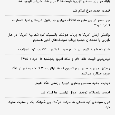
زلزله در بازار مسکن تهران/ قیمت‌ها ۲ برابر شد، خریدار ناپدید شد
قیمت جدید مرغ اعلام شد
چرا مصر در پیوستن به ائتلاف دریایی به رهبری عربستان علیه انصارالله
تردید دارد؟
واکنش ارتش آمریکا به پرتاب موشک بالستیک کره شمالی/ آمریکا: در حال
رایزنی با متحدان درباره پرتاب موشک‌های اخیر هستیم
خانواده شهید لاریجانی ادعای سردار کوثری را تکذیب کرد +جزئیات
پیش‌بینی قیمت طلا، دلار و سکه امروز پنجشنبه ۱۵ مرداد ۱۴۰۵
رویترز: ایران و عمان برای تعیین تعرفه ترانزیت ۳ تا ۷ درصدی در تنگه
هرمز مذاکره می‌کنند
توئیت جدید محسن رضایی درباره بازشدن تنگه هرمز
لیست بلندبالای توقیف اموال تراستی ها اعلام شد
غول موشکی کره شمالی به حرکت درآمد/ پیونگ‌یانگ یک بالستیک شلیک
کرد