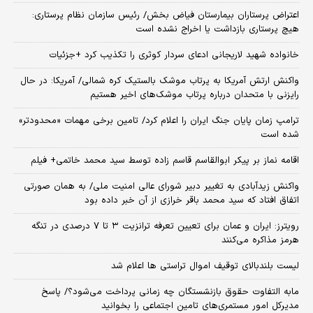
اعتراض پرستاران بیمارستان فیاض بخش/ رئیس سازمان نظام پرستاری:
هیچ پرستاری بازداشت یا اخراج نشده است
خانواده شهید لاریجانی ادعای سردار کوثری را تکذیب کرد +جزئیات
واکنش ارتش آمریکا به پرتاب موشک بالستیک کره شمالی/ آمریکا: در حال
رایزنی با متحدان درباره پرتاب موشک‌های اخیر هستیم
ترامپ زمان پایان جنگ ایران را اعلام کرد/ تامین برخی مهمات «محدودتر»
شده است
اقامه نماز بر پیکر ابوالقاسم قاسم زاده توسط سید محمد خاتمی+ فیلم
واکنش زیدآبادی به تغییر دبیر شورای عالی امنیت ملی/ به همان صورتی
اتفاق افتاد که سید محمد باقر خرازی از آن خبر داده بود
رویترز: ایران و عمان برای تعیین تعرفه ترانزیت ۳ تا ۷ درصدی در تنگه
هرمز مذاکره می‌کنند
لیست بلندبالای توقیف اموال تراستی ها اعلام شد
مابه التفاوت حقوق بازنشستگان چه زمانی پرداخت می‌شود؟/ پاسخ
مدیرکل امور مستمری‌های تامین اجتماعی را بخوانید