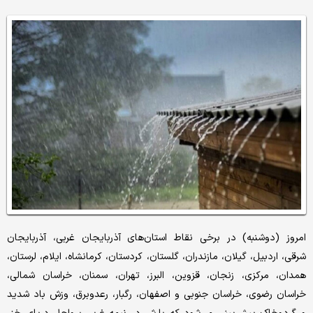
امروز (دوشنبه) در برخی نقاط استان‌های آذربایجان غربی، آذربایجان
شرقی، اردبیل، گیلان، مازندران، گلستان، کردستان، کرمانشاه، ایلام، لرستان،
همدان، مرکزی، زنجان، قزوین، البرز، تهران، سمنان، خراسان شمالی،
خراسان رضوی، خراسان جنوبی و اصفهان، رگبار، رعدوبرق، وزش باد شدید