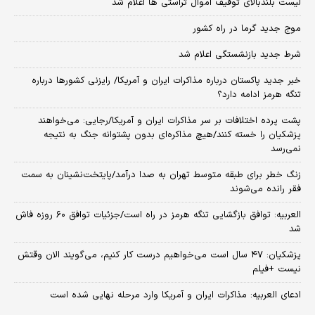
لیست بلندبالای توقیف اموال تراستی ها اعلام شد
موج جدید گرما در راه کشور
شرط جدید بازنشستگی اعلام شد
خبر جدید پاکستان درباره مذاکرات ایران و آمریکا/ رایزنی کشورها درباره
تنگه هرمز ادامه دارد؟
پشت پرده اختلافات بر سر مذاکرات ایران و آمریکا/رجایی: می‌خواهند
پزشکیان را خسته کنند/هیچ مذاکره‌ای بدون پشتوانه جنگ به نتیجه
نمی‌رسد
زنگ خطر برای طبقه متوسط تهران به صدا درآمد/پایتخت‌نشینان به سمت
فقر رانده می‌شوند
العربیه: توافق بازگشایی تنگه هرمز در راه است/جزئیات توافق ۶۰ روزه فاش
شد
پزشکیان: ۴۷ سال است می‌خواهیم درست کار کنیم، می‌گویند الان وقتش
نیست +فیلم
ادعای العربیه: مذاکرات ایران و آمریکا وارد مرحله نهایی شده است