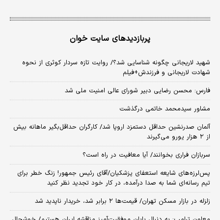
پربازدیدهای سایت خوان
شهید لاریجانی چگونه شناسایی شد؟/ روایت تازه سردار کوثری از نحوه
شهادت لاریجانی و فرزندش+فیلم
فارس: محسن رضایی دبیر شورای عالی امنیت ملی شد
مشاور سیدمحمد خاتمی درگذشت
آلمان صدرنشین حداقل دستمزد اروپا شد/ کارگران حداقل‌بگیر ماهانه بیش
از ۲ هزار یورو می‌گیرند
سربازان فراری بخوانند/ آیا معافیت در راه است؟
پس‌لرزه‌های شایعه استعفای پزشکیان/آقای رئیس جمهور! زنگ خطر برای
تیم رسانه‌ای شما به صدا درآمده، در کار خود تجدید نظر کنید
زلزله در بازار مسکن تهران/ قیمت‌ها ۲ برابر شد، خریدار ناپدید شد
معاون ترامپ: به دنبال پایان موفقیت‌آمیز مناقشه ایران هستیم/ خوشحال