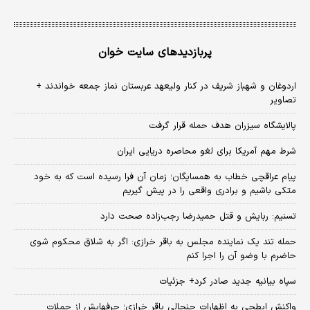
پربازدیدهای سایت خوان
اردوغان و شهباز شریف در کنار ولیعهد عربستان نماز جمعه خواندند +
تصاویر
پالایشگاه سیزران هدف حمله قرار گرفت
شرط مهم آمریکا برای لغو محاصره دریایی ایران
پیام عراقچی خطاب به همسایگان؛ زمان آن فرا رسیده است که به خود
متکی باشیم و برادری واقعی را در پیش گیریم
تسنیم: ربایش و قتل حمیدرضا رجب‌زاده صحت دارد
حمله تند یک نماینده مجلس به باقر خرازی: اگر به شلاق محکوم شوی
حاضرم با وضو آن را اجرا کنم
سپاه بیانیه جدید صادر کرد+ جزئیات
واکنش ابطحی به اظهارات جنجالی باقر خرازی؛ حرفهایش از حملات