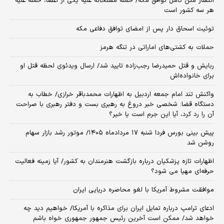
انتشار متن کامل توافق مکه/ حمله مسلحانه علیه یکی از اعضا، حمله علیه
هر سه کشور است
توئیت اسحاق دار پس از امضای توافق دفاعی مکه
حملات به کشتی‌های اماراتی در تنگه هرمز
ربایش و قتل حمیدرضا رجب‌زاده تایید شد/ ارسال ویدئوی لحظه قتل او
برای خانواده‌اش
واکنش تند امام جمعه اردبیل به اظهارات محمدباقر خرازی/ خطاب به
دستگاه قضا: شخصی خبر دروغ به رهبری بست و دفتر رهبری با صراحت
آن را رد کرد، آیا این جرم است یا خیر؟
پیش بینی بورس فردا شنبه ۱۷ مردادماه ۱۴۰۵/ موتور رشد بازار سهام
روشن شد
اظهارات تازه پزشکیان درباره بازگشت هنرمندان به کشور/ آیا زمینه فعالیت
حرفه‌ای مهیا می شود؟
موافقت مشروط آمریکا با لغو محاصره دریایی ایران
ادعای ترامپ درباره تمایل ایران برای مذاکره با آمریکا/ خواهیم دید چه
خواهد شد/ ممکن است آخرین رئیس‌ جمهور جمهوری خواه باشم