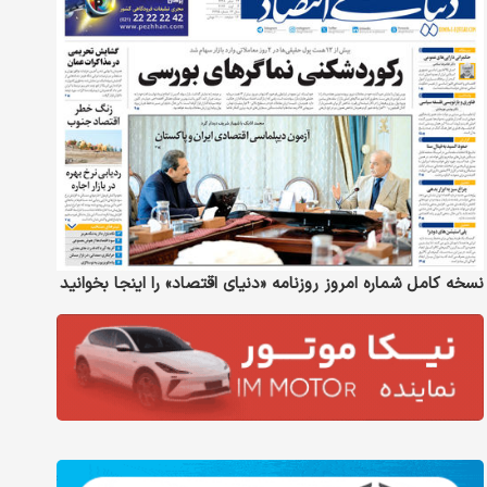
نسخه کامل شماره امروز روزنامه «دنیای‌ اقتصاد» را اینجا بخوانید