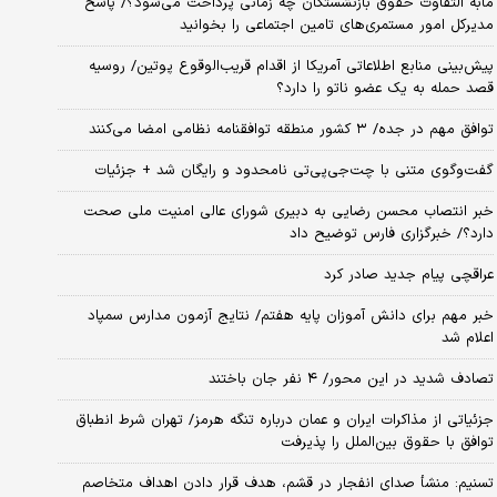
مابه التفاوت حقوق بازنشستگان چه زمانی پرداخت می‌شود؟/ پاسخ
مدیرکل امور مستمری‌های تامین اجتماعی را بخوانید
پیش‌بینی منابع اطلاعاتی آمریکا از اقدام قریب‌الوقوع پوتین/ روسیه
قصد حمله به یک عضو ناتو را دارد؟
توافق مهم در جده/ ۳ کشور منطقه توافقنامه نظامی امضا می‌کنند
گفت‌وگوی متنی با چت‌جی‌پی‌تی نامحدود و رایگان شد + جزئیات
خبر انتصاب محسن رضایی به دبیری شورای عالی امنیت ملی صحت
دارد؟/ خبرگزاری فارس توضیح داد
عراقچی پیام جدید صادر کرد
خبر مهم برای دانش آموزان پایه هفتم/ نتایج آزمون مدارس سمپاد
اعلام شد
تصادف شدید در این محور/ ۴ نفر جان باختند
جزئیاتی از مذاکرات ایران و عمان درباره تنگه هرمز/ تهران شرط انطباق
توافق با حقوق بین‌الملل را پذیرفت
تسنیم: منشأ صدای انفجار در قشم، هدف قرار دادن اهداف متخاصم