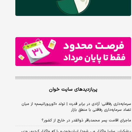
پربازدیدهای سایت خوان
سرمایه‌داری رفاقتی؛ آزادی در برابر قدرت | تولد «کورپوراتیسم» از میان
تضاد سرمایه‌داری رفاقتی با منطق بازار
ماجرای اقامت پسر محمدباقر ذوالقدر در خارج از کشور؟
پزشکیان: سایپا واگذار می شود/ ایران‌خودرو را که واگذار کردیم، وزیر