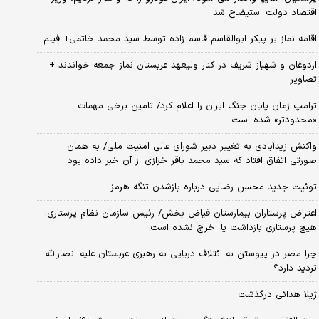
اقتصاد دولت استیضاح شد
اقامه نماز بر پیکر ابوالقاسم قاسم زاده توسط سید محمد خاتمی+ فیلم
اردوغان و شهباز شریف در کنار ولیعهد عربستان نماز جمعه خواندند +
تصاویر
ترامپ زمان پایان جنگ ایران را اعلام کرد/ تامین برخی مهمات
«محدودتر» شده است
واکنش زیدآبادی به تغییر دبیر شورای عالی امنیت ملی/ به همان
صورتی اتفاق افتاد که سید محمد باقر خرازی از آن خبر داده بود
توئیت جدید محسن رضایی درباره بازشدن تنگه هرمز
اعتراض پرستاران بیمارستان فیاض بخش/ رئیس سازمان نظام پرستاری:
هیچ پرستاری بازداشت یا اخراج نشده است
چرا مصر در پیوستن به ائتلاف دریایی به رهبری عربستان علیه انصارالله
تردید دارد؟
ژیلا هدائی درگذشت