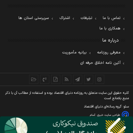
تماس با ما
تبلیغات
اشتراک
سرپرستی استان ها
همکاری با ما
درباره ما
معرفی روزنامه
بیانیه مأموریت
آئین نامه اخلاق حرفه ای
کليه حقوق اين سايت متعلق به روزنامه دنيای اقتصاد بوده و استفاده از مطالب آن با ذکر
منبع بلامانع است
سئو: گروه رسانه‌ای دنیای اقتصاد
طراحی سایت خبری
آسام