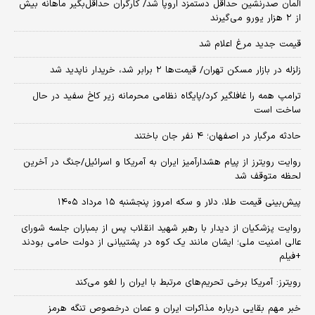
آلمان صدرنشین حداقل دستمزد اروپا شد/ کارگران حداقل‌بگیر ماهانه بیش
از ۲ هزار یورو می‌گیرند
قیمت جدید مرغ اعلام شد
زلزله در بازار مسکن تهران/ قیمت‌ها ۲ برابر شد، خریدار ناپدید شد
ترامپ همه را غافلگیر کرد/پایگاه نظامی محرمانه زیر کاخ سفید در حال
ساخت است
حادثه مرگبار در اصفهان؛ ۴ نفر جان باختند
روایت رویترز از پیام هشدارآمیز ایران به آمریکا و اسرائیل/جنگ در آخرین
لحظه متوقف شد
پیش‌بینی قیمت طلا، دلار و سکه امروز پنجشنبه ۱۵ مرداد ۱۴۰۵
روایت پزشکیان از دیدار با رهبر شهید انقلاب پس از بمباران جلسه شورای
عالی امنیت ملی؛ ایشان مانند یک کوه در پشتیبانی از دولت حامی بودند
+فیلم
رویترز: آمریکا برخی تحریم‌های مرتبط با ایران را لغو می‌کند
خبر مهم بقایی درباره مذاکرات ایران و عمان درخصوص تنگه هرمز