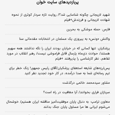
پربازدیدهای سایت خوان
شهید لاریجانی چگونه شناسایی شد؟/ روایت تازه سردار کوثری از نحوه
شهادت لاریجانی و فرزندش+فیلم
فارس: حمله موشکی به بحرین
واکنش «ونس» به پیروزی یک مسلمان در انتخابات مقدماتی سنا
پزشکیان: تنها کسانی که در خیابان بودند ایران را نگه نداشتند همه سهیم
هستند/ حوادث دی‌ماه پارسال قابل فراموشی نیست/ رهبر انقلاب در مورد
تفاهم، نظر کارشناسی را پذیرفتند +فیلم
پس‌لرزه‌های شایعه استعفای پزشکیان/آقای رئیس جمهور! زنگ خطر برای
تیم رسانه‌ای شما به صدا درآمده، در کار خود تجدید نظر کنید
مشاور سیدمحمد خاتمی درگذشت
سربازان فراری بخوانند/ آیا معافیت در راه است؟
معاون ترامپ: به دنبال پایان موفقیت‌آمیز مناقشه ایران هستیم/ خوشحال
می‌شوم ایرانی ها مرا مسئول پایان جنگ بدانند