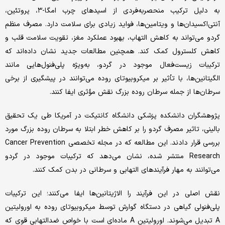
به دلیل ترکیب منحصربه‌فردی از اسید‌های چرب امگا-۳، پروتئین،
آنتی‌اکسیدان‌ها و ویتامین‌ها، فواید زیادی برای سلامت دارد. مصرف منظم
گردو می‌تواند به کاهش التهاب، بهبود عملکرد مغز، تقویت سلامت قلب و
کاهش کلسترول کمک کند. همچنین مطالعات جدید نشان داده‌اند که
ترکیبات زیست‌فعال موجود در گردو، به‌ویژه پلی‌فنول‌هایی مانند
الگیتانین‌ها، با تأثیر بر میکروبیوتای روده می‌توانند در پیشگیری از برخی
سرطان‌ها از جمله سرطان روده بزرگ نقش مؤثری ایفا کنند.
پژوهشگران دانشکده پزشکی دانشگاه کانتیکت در آمریکا طی یک تحقیق
بالینی، تاثیر مصرف گردو را بر کاهش خطر ابتلا به سرطان روده بزرگ مورد
بررسی قرار دادند. این مطالعه که در مجله تخصصی Cancer Prevention
Research منتشر شده، نشان می‌دهد که ترکیبات موجود در گردو
می‌توانند به مهار فرآیند‌های التهابی و سرطانی در بدن کمک کنند.
نقش اصلی در این فرآیند را الاژیتانین‌ها ایفا می‌کنند؛ این ترکیبات
پلی‌فنولی گیاهی در دستگاه گوارش توسط میکروبیوتای روده به اورولیتین
A تبدیل می‌شوند. اورولیتین A ماده‌ای است با خواص ضدالتهابی قوی که