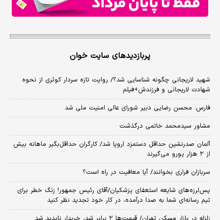
پربازدیدهای سایت خوان
شهید لاریجانی چگونه شناسایی شد؟/ روایت تازه سردار کوثری از نحوه
شهادت لاریجانی و فرزندش+فیلم
فارس: محسن رضایی دبیر شورای عالی امنیت ملی شد
مشاور سیدمحمد خاتمی درگذشت
آلمان صدرنشین حداقل دستمزد اروپا شد/ کارگران حداقل‌بگیر ماهانه بیش
از ۲ هزار یورو می‌گیرند
سربازان فراری بخوانند/ آیا معافیت در راه است؟
پس‌لرزه‌های شایعه استعفای پزشکیان/آقای رئیس جمهور! زنگ خطر برای
تیم رسانه‌ای شما به صدا درآمده، در کار خود تجدید نظر کنید
زلزله در بازار مسکن تهران/ قیمت‌ها ۲ برابر شد، خریدار ناپدید شد