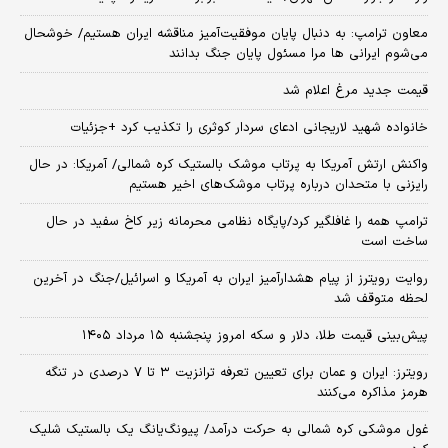
معاون ترامپ: به دنبال پایان موفقیت‌آمیز مناقشه ایران هستیم/ خوشحال
می‌شوم ایرانی ها مرا مسئول پایان جنگ بدانند
قیمت جدید مرغ اعلام شد
خانواده شهید لاریجانی ادعای سردار کوثری را تکذیب کرد +جزئیات
واکنش ارتش آمریکا به پرتاب موشک بالستیک کره شمالی/ آمریکا: در حال
رایزنی با متحدان درباره پرتاب موشک‌های اخیر هستیم
ترامپ همه را غافلگیر کرد/پایگاه نظامی محرمانه زیر کاخ سفید در حال
ساخت است
روایت رویترز از پیام هشدارآمیز ایران به آمریکا و اسرائیل/جنگ در آخرین
لحظه متوقف شد
پیش‌بینی قیمت طلا، دلار و سکه امروز پنجشنبه ۱۵ مرداد ۱۴۰۵
رویترز: ایران و عمان برای تعیین تعرفه ترانزیت ۳ تا ۷ درصدی در تنگه
هرمز مذاکره می‌کنند
غول موشکی کره شمالی به حرکت درآمد/ پیونگ‌یانگ یک بالستیک شلیک