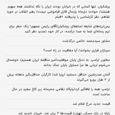
پزشکیان: تنها کسانی که در خیابان بودند ایران را نگه نداشتند همه سهیم
هستند/ حوادث دی‌ماه پارسال قابل فراموشی نیست/ رهبر انقلاب در مورد
تفاهم، نظر کارشناسی را پذیرفتند +فیلم
پس‌لرزه‌های شایعه استعفای پزشکیان/آقای رئیس جمهور! زنگ خطر برای
تیم رسانه‌ای شما به صدا درآمده، در کار خود تجدید نظر کنید
مشاور سیدمحمد خاتمی درگذشت
سربازان فراری بخوانند/ آیا معافیت در راه است؟
معاون ترامپ: به دنبال پایان موفقیت‌آمیز مناقشه ایران هستیم/ خوشحال
می‌شوم ایرانی ها مرا مسئول پایان جنگ بدانند
آلمان صدرنشین حداقل دستمزد اروپا شد/ کارگران حداقل‌بگیر ماهانه بیش
از ۲ هزار یورو می‌گیرند
ترامپ همه را غافلگیر کرد/پایگاه نظامی محرمانه زیر کاخ سفید در حال
ساخت است
قیمت جدید مرغ اعلام شد
زلزله در بازار مسکن تهران/ قیمت‌ها ۲ برابر شد، خریدار ناپدید شد