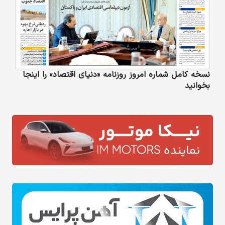
نسخه کامل شماره امروز روزنامه «دنیای‌ اقتصاد» را اینجا
بخوانید