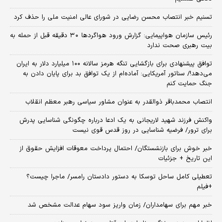
تسنیم خبر انتصاب محسن رضایی در شورای عالی امنیت ملی را حذف کرد
رئیس سازمان هواپیمایی: گزارش ورود هواگردها ٣٠ دقیقه قبل از حمله به
بیت رهبری صحت ندارد
توافق پیشنهادی برای بازگشایی تنگه هرمز سالانه ۱۰۰ میلیارد دلار به ایران
می‌دهد!/ سناتور آمریکایی: آماده‌ام از یک توافق بد برای پایان دادن به
جنگ حمایت کنم
انتصاب محمدباقر ذوالقدر به عنوان مشاور سیاسی رهبر معظم انقلاب
واکنش فرزند شهید لاریجانی به یک ادعا درباره چگونگی شناسایی پدرش
برای ترور/ فرضیه شناسایی در روز قدس قوی نیست
خبر خوش برای بازنشستگان/ احتمال پرداخت معوقات افزایش حقوق از
این تاریخ + جزئیات
تعطیلی کامل ساحل توسکا به دستور دادستان رامسر/ ماجرا چیست؟
+فیلم
خبر مهم برای سهامداران/ زمان واریز سود سهام عدالت مشخص شد