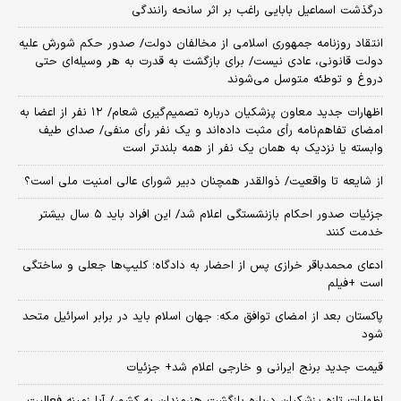
درگذشت اسماعیل بابایی راغب بر اثر سانحه رانندگی
انتقاد روزنامه جمهوری اسلامی از مخالفان دولت/ صدور حکم شورش علیه
دولت قانونی، عادی نیست/ برای بازگشت به قدرت به هر وسیله‌ای حتی
دروغ و توطئه متوسل می‌شوند
اظهارات جدید معاون پزشکیان درباره تصمیم‌گیری شعام/ ۱۲ نفر از اعضا به
امضای تفاهم‌نامه رأی مثبت داده‌اند و یک نفر رأی منفی/ صدای طیف
وابسته یا نزدیک به همان یک نفر از همه بلندتر است
از شایعه تا واقعیت/ ذوالقدر همچنان دبیر شورای ‌عالی امنیت ملی است؟
جزئیات صدور احکام بازنشستگی اعلام شد/ این افراد باید ۵ سال بیشتر
خدمت کنند
ادعای محمدباقر خرازی پس از احضار به دادگاه؛ کلیپ‌ها جعلی و ساختگی
است +فیلم
پاکستان بعد از امضای توافق مکه: جهان اسلام باید در برابر اسرائیل متحد
شود
قیمت جدید برنج ایرانی و خارجی اعلام شد+ جزئیات
اظهارات تازه پزشکیان درباره بازگشت هنرمندان به کشور/ آیا زمینه فعالیت