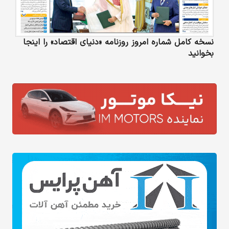
نسخه کامل شماره امروز روزنامه «دنیای‌ اقتصاد» را اینجا
بخوانید