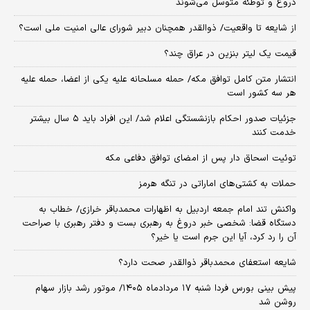
دروغ و توطئه متوسل می‌شوند
از شایعه تا واقعیت/ ذوالقدر همچنان دبیر شورای ‌عالی امنیت ملی است؟
قیمت یک لیتر بنزین در عراق چند؟
انتشار متن کامل توافق مکه/ حمله مسلحانه علیه یکی از اعضا، حمله علیه
هر سه کشور است
جزئیات صدور احکام بازنشستگی اعلام شد/ این افراد باید ۵ سال بیشتر
خدمت کنند
توئیت اسحاق دار پس از امضای توافق دفاعی مکه
حملات به کشتی‌های اماراتی در تنگه هرمز
واکنش تند امام جمعه اردبیل به اظهارات محمدباقر خرازی/ خطاب به
دستگاه قضا: شخصی خبر دروغ به رهبری بست و دفتر رهبری با صراحت
آن را رد کرد، آیا این جرم است یا خیر؟
شایعه استعفای محمدباقر ذوالقدر صحت دارد؟
پیش بینی بورس فردا شنبه ۱۷ مردادماه ۱۴۰۵/ موتور رشد بازار سهام
روشن شد