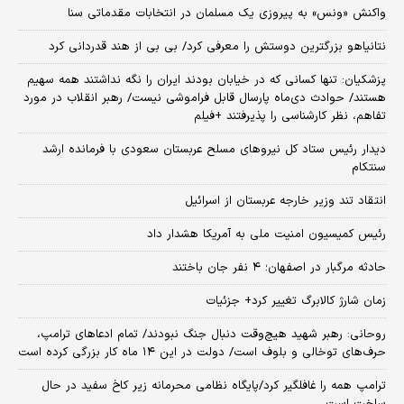
واکنش «ونس» به پیروزی یک مسلمان در انتخابات مقدماتی سنا
نتانیاهو بزرگترین دوستش را معرفی کرد/ بی بی از هند قدردانی کرد
پزشکیان: تنها کسانی که در خیابان بودند ایران را نگه نداشتند همه سهیم
هستند/ حوادث دی‌ماه پارسال قابل فراموشی نیست/ رهبر انقلاب در مورد
تفاهم، نظر کارشناسی را پذیرفتند +فیلم
دیدار رئیس ستاد کل نیروهای مسلح عربستان سعودی با فرمانده ارشد
سنتکام
انتقاد تند وزیر خارجه عربستان از اسرائیل
رئیس کمیسیون امنیت ملی به آمریکا هشدار داد
حادثه مرگبار در اصفهان؛ ۴ نفر جان باختند
زمان شارژ کالابرگ تغییر کرد+ جزئیات
روحانی: رهبر شهید هیچ‌وقت دنبال جنگ نبودند/ تمام ادعاهای ترامپ،
حرف‌های توخالی و بلوف است/ دولت در این ۱۴ ماه کار بزرگی کرده است
ترامپ همه را غافلگیر کرد/پایگاه نظامی محرمانه زیر کاخ سفید در حال
ساخت است