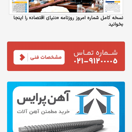
نسخه کامل شماره امروز روزنامه «دنیای‌ اقتصاد» را اینجا
بخوانید