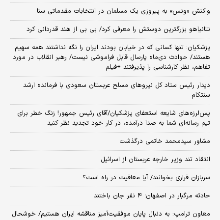
واکنش «ونس» به پیروزی یک مسلمان در انتخابات مقدماتی سنا
نتانیاهو بزرگترین دوستش را معرفی کرد/ بی بی از هند قدردانی کرد
پزشکیان: تنها کسانی که در خیابان بودند ایران را نگه نداشتند همه سهیم
هستند/ حوادث دی‌ماه پارسال قابل فراموشی نیست/ رهبر انقلاب در مورد
تفاهم، نظر کارشناسی را پذیرفتند +فیلم
دیدار رئیس ستاد کل نیروهای مسلح عربستان سعودی با فرمانده ارشد
سنتکام
پس‌لرزه‌های شایعه استعفای پزشکیان/آقای رئیس جمهور! زنگ خطر برای
تیم رسانه‌ای شما به صدا درآمده، در کار خود تجدید نظر کنید
مشاور سیدمحمد خاتمی درگذشت
انتقاد تند وزیر خارجه عربستان از اسرائیل
سربازان فراری بخوانند/ آیا معافیت در راه است؟
حادثه مرگبار در اصفهان؛ ۴ نفر جان باختند
معاون ترامپ: به دنبال پایان موفقیت‌آمیز مناقشه ایران هستیم/ خوشحال