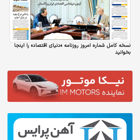
نسخه کامل شماره امروز روزنامه «دنیای‌ اقتصاد» را اینجا
بخوانید