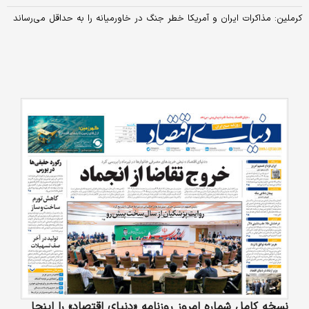
کرملین: مذاکرات ایران و آمریکا خطر جنگ در خاورمیانه را به حداقل می‌رساند
نسخه کامل شماره امروز روزنامه «دنیای‌ اقتصاد» را اینجا