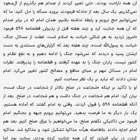
آن همه ناراحت بودند، حتی تعبیر کردند از صدام هم بگذریم از آل‌سعود
نمی‌گذریم، یک سال بعد از حادثه فرمودند بروید مسأله را حل کنید؛ ما که
نمی‌توانیم حج نرویم و رابطه نداشته باشیم. همان امام که در برابر صدام
که آن همه جنایت کرد و چند هفته قبل از پذیرش قطعنامه ۵۹۸ فرمود
«امروز تردید به هر شکلی خیانت به اسلام است، غفلت از مسائل جنگ،
خیانت به رسول‌الله است»، چند هفته بعد که گزارش‌های مستندی به دست
ایشان رسید و دیدند که نمی‌شود جنگ را ادامه دهیم و به نفع نظام و
کشور نیست، پایان جنگ را به عهده گرفتند و قطعنامه را پذیرفتند. نظرات
امام در مسائل مهم بر مبنای منافع و مصالح کشور تغییر می‌کرد. امام
نشان دادند که نباید بر یک نظر سماجت کنیم.
او با تأکید بر اینکه «شجاعت در صلح بالاتر از شجاعت در جنگ است»،
بیان کرد: امام هم شجاعت در جنگ داشت و هم شجاعت در صلح. بعد از
آنکه قطعنامه ۵۹۸ را قبول کردند، وقتی به امام گفتند که آماده هستیم،
یک بار دیگر به ما فرصت بدهید، می‌توانیم برویم جبهه و بجنگیم؛ امام
فرمود من تاکتیکی نگفتم صلح، ما می‌خواهیم با عراق صلح کنیم. بعد هم
امام اجازه دادند بلافاصله هیأت مذاکره تشکیل شود و مذاکره شد. مذاکره
کردن در برابر اشراری که آن همه جنایت کرده بودند، سخت بود اما