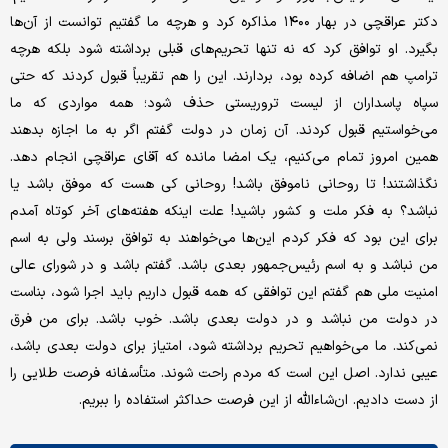
دکتر عراقچی در بهار ۱۴۰۰ مذاکره کرد و هرچه ما گفتیم توانست از آن‌ها
بگیرد. او توافق کرد که نه تنها تحریم‌های قبلی برداشته شود بلکه هرچه
ترامپ هم اضافه کرده بود، بردارند. این را هم تقریباً قبول کردند که حتی
سپاه پاسداران از لیست تروریستی حذف شود؛ همه مواردی که ما
می‌خواستیم قبول کردند. آن زمان در دولت گفتم اگر به ما اجازه بدهند
همین امروز تمام می‌کنیم، یک امضا مانده که آقای عراقچی انجام دهد.
نگذاشتند! تا روحانی ناموفق باشد! روحانی کی هست که موفق باشد یا
نباشد؟ به فکر ملت و کشور باشید! علت اینکه هفته‌های آخر کوتاه آمدم
برای این بود که فکر کردم این‌ها می‌خواهند به توافق برسند ولی به اسم
من نباشد و به اسم رئیس‌جمهور بعدی باشد. گفتم باشد و در شورای ‌عالی
امنیت ملی هم گفتم این توافقی که همه قبول داریم باید اجرا شود، بناست
در دولت من نباشد و در دولت بعدی باشد. خوب باشد. برای من فرق
نمی‌کند. ما می‌خواهیم تحریم برداشته شود، امتیاز برای دولت بعدی باشد،
عیبی ندارد. اصل این است که مردم راحت شوند. متأسفانه فرصت طلایی را
از دست دادیم. ان‌شاءالله از این فرصت حداکثر استفاده را ببریم.