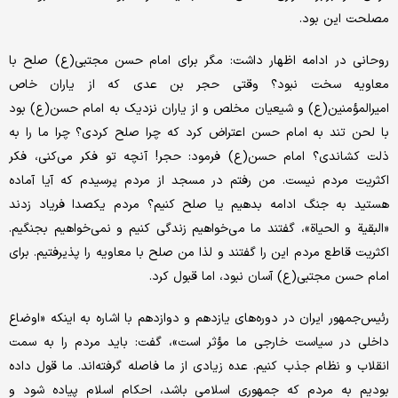
مصلحت این بود.
روحانی در ادامه اظهار داشت: مگر برای امام حسن مجتبی(ع) صلح با
معاویه سخت نبود؟ وقتی حجر بن عدی که از یاران خاص
امیرالمؤمنین(ع) و شیعیان مخلص و از یاران نزدیک به امام حسن(ع) بود
با لحن تند به امام حسن اعتراض کرد که چرا صلح کردی؟ چرا ما را به
ذلت کشاندی؟ امام حسن‌(ع) فرمود: حجر! آنچه تو فکر می‌کنی، فکر
اکثریت مردم نیست. من رفتم در مسجد از مردم پرسیدم که آیا آماده
هستید به جنگ ادامه بدهیم یا صلح کنیم؟ مردم یکصدا فریاد زدند
«البقیة و الحیاة»، گفتند ما می‌خواهیم زندگی کنیم و نمی‌خواهیم بجنگیم.
اکثریت قاطع مردم این را گفتند و لذا من صلح با معاویه را پذیرفتیم. برای
امام حسن مجتبی(ع) آسان نبود، اما قبول کرد.
رئیس‌جمهور ایران در دوره‌های یازدهم و دوازدهم با اشاره به اینکه «اوضاع
داخلی در سیاست خارجی ما مؤثر است»، گفت: باید مردم را به سمت
انقلاب و نظام جذب کنیم. عده زیادی از ما فاصله گرفته‌اند. ما قول داده
بودیم به مردم که جمهوری اسلامی باشد، احکام اسلام پیاده شود و