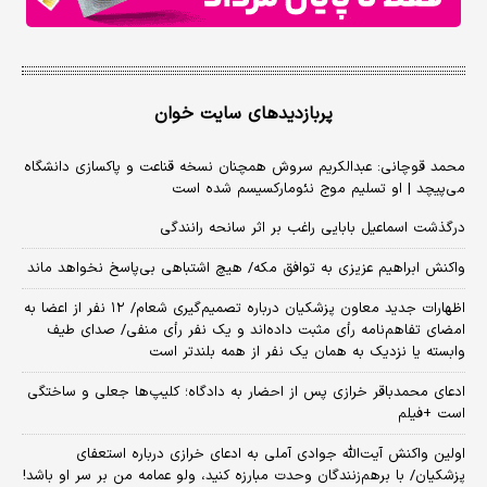
پربازدیدهای سایت خوان
محمد قوچانی: عبدالکریم سروش همچنان نسخه قناعت و پاکسازی دانشگاه
می‌پیچد | او تسلیم موج نئومارکسیسم شده است
درگذشت اسماعیل بابایی راغب بر اثر سانحه رانندگی
واکنش ابراهیم عزیزی به توافق مکه/ هیچ اشتباهی بی‌پاسخ نخواهد ماند
اظهارات جدید معاون پزشکیان درباره تصمیم‌گیری شعام/ ۱۲ نفر از اعضا به
امضای تفاهم‌نامه رأی مثبت داده‌اند و یک نفر رأی منفی/ صدای طیف
وابسته یا نزدیک به همان یک نفر از همه بلندتر است
ادعای محمدباقر خرازی پس از احضار به دادگاه؛ کلیپ‌ها جعلی و ساختگی
است +فیلم
اولین واکنش آیت‌الله جوادی آملی به ادعای خرازی درباره استعفای
پزشکیان/ با برهم‌زنندگان وحدت مبارزه کنید، ولو عمامه من بر سر او باشد!