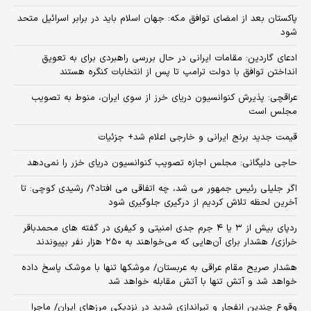
پاکستان بعد از امضای توافق مکه: جهان اسلام باید در برابر اسرائیل متحد
شود
ادعای گاردین: مقامات ایرانی در حال بررسی راهبردی برای به تعویق
انداختن توافق با دولت ترامپ تا پس از انتخابات کنگره هستند
عراقچی: پذیرش کنوانسیون دریای خرز از سوی ایران، منوط به تصویب
مجلس است
قیمت جدید برنج ایرانی و خارجی اعلام شد+ جزئیات
حاجی دلیگانی: مجلس اجازه تصویب کنوانسیون دریای خزر را نمی‌دهد
اگر جلیلی رئیس جمهور می شد، چه اتفاقی می افتاد؟/ رشیدی کوچی: تا
آخرین لحظه تلاش کردیم از درگیری جلوگیری شود
ردپای بیش از ۳ یا ۴ جرم جدی امنیتی و کیفری در گفته های محمدباقر
خرازی/ هشدار برای آن‌هایی که می‌خواهند به ۲۵۰ هزار نفر بپیوندند
هشدار صریح مقام عراقی به عربستان/ موشکها تنها با موشک پاسخ داده
خواهد شد و آتش تنها با آتش مقابله خواهد شد
وقوع چندین انفجار و تیراندازی شدید در نزدیکی مرز‌های ایران/ ماجرا