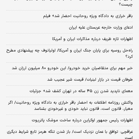
چیست؟
باقر خرازی به دادگاه ویژه روحانیت احضار شد+ فیلم
ادعای وزارت خارجه عربستان علیه ایران
اظهارات تازه ظریف درباره مذاکرات ایران و آمریکا
راه‌حل روسیه برای پایان جنگ ایران و آمریکا/ اولیانوف چه پیشنهادی مطرح
کرد؟
خبر مهم برای متقاضیان خرید خودرو/ این خودرو ۸۰ میلیون ارزان شد
طوفان قیمت در بازار لبنیات/ قیمت شیر عجیب شد
معمای ناپدید شدن زن ۴۵ ساله در تهران کشف شد+ جزئیات
واکنش روزنامه اطلاعات به احضار باقر خرازی به دادگاه ویژه روحانیت/ اگر
معیار، قانون است، قانون نباید خودی و غیرخودی بشناسد
اظهارات رئیس جمهور اوکراین درباره ساخت موشک پاتریوت
عراقچی: توافق با عمان نزدیک است/ باز شدن تنگه هرمز تابع شرایط دیگری
است