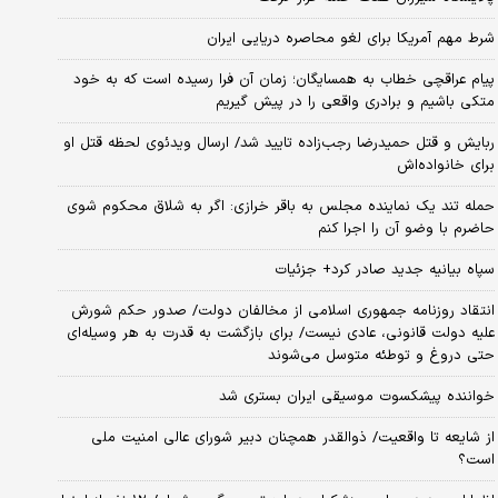
شرط مهم آمریکا برای لغو محاصره دریایی ایران
پیام عراقچی خطاب به همسایگان؛ زمان آن فرا رسیده است که به خود
متکی باشیم و برادری واقعی را در پیش گیریم
ربایش و قتل حمیدرضا رجب‌زاده تایید شد/ ارسال ویدئوی لحظه قتل او
برای خانواده‌اش
حمله تند یک نماینده مجلس به باقر خرازی: اگر به شلاق محکوم شوی
حاضرم با وضو آن را اجرا کنم
سپاه بیانیه جدید صادر کرد+ جزئیات
انتقاد روزنامه جمهوری اسلامی از مخالفان دولت/ صدور حکم شورش
علیه دولت قانونی، عادی نیست/ برای بازگشت به قدرت به هر وسیله‌ای
حتی دروغ و توطئه متوسل می‌شوند
خواننده پیشکسوت موسیقی ایران بستری شد
از شایعه تا واقعیت/ ذوالقدر همچنان دبیر شورای ‌عالی امنیت ملی
است؟