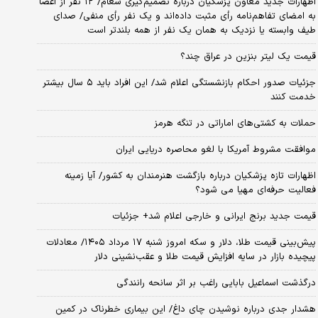
اظهارات جدید معاون پزشکیان درباره تصمیم‌گیری شعام/ ۱۲ نفر از اعضا
به امضای تفاهم‌نامه رأی مثبت داده‌اند و یک نفر رأی منفی/ صدای
طیف وابسته یا نزدیک به همان یک نفر از همه بلندتر است
قیمت یک لیتر بنزین در عراق چند؟
جزئیات صدور احکام بازنشستگی اعلام شد/ این افراد باید ۵ سال بیشتر
خدمت کنند
حملات به کشتی‌های اماراتی در تنگه هرمز
موافقت مشروط آمریکا با لغو محاصره دریایی ایران
اظهارات تازه پزشکیان درباره بازگشت هنرمندان به کشور/ آیا زمینه
فعالیت حرفه‌ای مهیا می شود؟
قیمت جدید برنج ایرانی و خارجی اعلام شد+ جزئیات
پیش‌بینی قیمت طلا، دلار و سکه امروز شنبه ۱۷ مرداد ۱۴۰۵/ معادلات
پیچیده بازار در سایه افزایش قیمت طلا و عقب‌نشینی دلار
درگذشت اسماعیل بابایی راغب بر اثر سانحه رانندگی
هشدار جدی درباره نوشیدن چای داغ/ این بیماری خطرناک در کمین