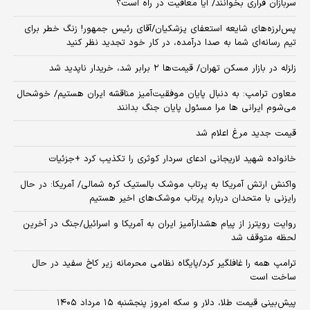
سربازان فراری بخوانند/ آیا معافیت در راه است؟
پس‌لرزه‌های شایعه استعفای پزشکیان/آقای رئیس جمهور! زنگ خطر برای
تیم رسانه‌ای شما به صدا درآمده، در کار خود تجدید نظر کنید
زلزله در بازار مسکن تهران/ قیمت‌ها ۲ برابر شد، خریدار ناپدید شد
معاون ترامپ: به دنبال پایان موفقیت‌آمیز مناقشه ایران هستیم/ خوشحال
می‌شوم ایرانی ها مرا مسئول پایان جنگ بدانند
قیمت جدید مرغ اعلام شد
خانواده شهید لاریجانی ادعای سردار کوثری را تکذیب کرد +جزئیات
واکنش ارتش آمریکا به پرتاب موشک بالستیک کره شمالی/ آمریکا: در حال
رایزنی با متحدان درباره پرتاب موشک‌های اخیر هستیم
روایت رویترز از پیام هشدارآمیز ایران به آمریکا و اسرائیل/جنگ در آخرین
لحظه متوقف شد
ترامپ همه را غافلگیر کرد/پایگاه نظامی محرمانه زیر کاخ سفید در حال
ساخت است
پیش‌بینی قیمت طلا، دلار و سکه امروز پنجشنبه ۱۵ مرداد ۱۴۰۵