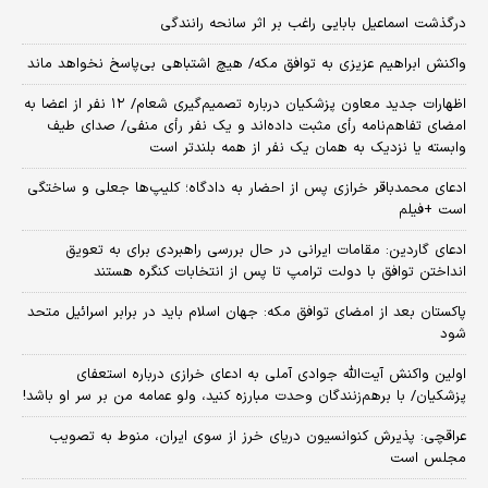
درگذشت اسماعیل بابایی راغب بر اثر سانحه رانندگی
واکنش ابراهیم عزیزی به توافق مکه/ هیچ اشتباهی بی‌پاسخ نخواهد ماند
اظهارات جدید معاون پزشکیان درباره تصمیم‌گیری شعام/ ۱۲ نفر از اعضا به
امضای تفاهم‌نامه رأی مثبت داده‌اند و یک نفر رأی منفی/ صدای طیف
وابسته یا نزدیک به همان یک نفر از همه بلندتر است
ادعای محمدباقر خرازی پس از احضار به دادگاه؛ کلیپ‌ها جعلی و ساختگی
است +فیلم
ادعای گاردین: مقامات ایرانی در حال بررسی راهبردی برای به تعویق
انداختن توافق با دولت ترامپ تا پس از انتخابات کنگره هستند
پاکستان بعد از امضای توافق مکه: جهان اسلام باید در برابر اسرائیل متحد
شود
اولین واکنش آیت‌الله جوادی آملی به ادعای خرازی درباره استعفای
پزشکیان/ با برهم‌زنندگان وحدت مبارزه کنید، ولو عمامه من بر سر او باشد!
عراقچی: پذیرش کنوانسیون دریای خرز از سوی ایران، منوط به تصویب
مجلس است