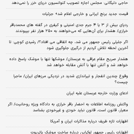
حاجی دلیگانی: مجلس اجازه تصویب کنوانسیون دریای خزر را نمی‌دهد
قیمت جدید برنج ایرانی و خارجی اعلام شد+ جزئیات
ردپای بیش از ۳ یا ۴ جرم جدی امنیتی و کیفری در گفته های محمدباقر
خرازی/ هشدار برای آن‌هایی که می‌خواهند به ۲۵۰ هزار نفر بپیوندند
اگر جلیلی رئیس جمهور می شد، چه اتفاقی می افتاد؟/ رشیدی کوچی: تا
آخرین لحظه تلاش کردیم از درگیری جلوگیری شود
هشدار صریح مقام عراقی به عربستان/ موشکها تنها با موشک پاسخ داده
خواهد شد و آتش تنها با آتش مقابله خواهد شد
وقوع چندین انفجار و تیراندازی شدید در نزدیکی مرز‌های ایران/ ماجرا
چیست؟
ادعای وزارت خارجه عربستان علیه ایران
واکنش روزنامه اطلاعات به احضار باقر خرازی به دادگاه ویژه روحانیت/ اگر
معیار، قانون است، قانون نباید خودی و غیرخودی بشناسد
اظهارات تازه ظریف درباره مذاکرات ایران و آمریکا
اظهارات رئیس جمهور اوکراین درباره ساخت موشک پاتریوت