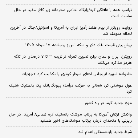
ترامپ همه را غافلگیر کرد/پایگاه نظامی محرمانه زیر کاخ سفید در حال
ساخت است
روایت رویترز از پیام هشدارآمیز ایران به آمریکا و اسرائیل/جنگ در آخرین
لحظه متوقف شد
پیش‌بینی قیمت طلا، دلار و سکه امروز پنجشنبه ۱۵ مرداد ۱۴۰۵
رویترز: ایران و عمان برای تعیین تعرفه ترانزیت ۳ تا ۷ درصدی در تنگه
هرمز مذاکره می‌کنند
خانواده شهید لاریجانی ادعای سردار کوثری را تکذیب کرد +جزئیات
غول موشکی کره شمالی به حرکت درآمد/ پیونگ‌یانگ یک بالستیک شلیک
کرد
موج جدید گرما در راه کشور
واکنش ارتش آمریکا به پرتاب موشک بالستیک کره شمالی/ آمریکا: در حال
رایزنی با متحدان درباره پرتاب موشک‌های اخیر هستیم
شرط جدید بازنشستگی اعلام شد