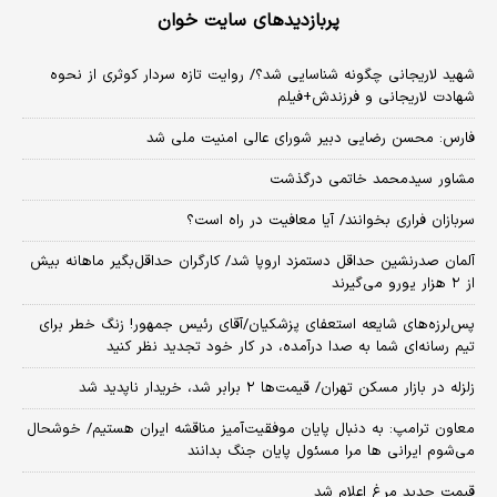
پربازدیدهای سایت خوان
شهید لاریجانی چگونه شناسایی شد؟/ روایت تازه سردار کوثری از نحوه
شهادت لاریجانی و فرزندش+فیلم
فارس: محسن رضایی دبیر شورای عالی امنیت ملی شد
مشاور سیدمحمد خاتمی درگذشت
سربازان فراری بخوانند/ آیا معافیت در راه است؟
آلمان صدرنشین حداقل دستمزد اروپا شد/ کارگران حداقل‌بگیر ماهانه بیش
از ۲ هزار یورو می‌گیرند
پس‌لرزه‌های شایعه استعفای پزشکیان/آقای رئیس جمهور! زنگ خطر برای
تیم رسانه‌ای شما به صدا درآمده، در کار خود تجدید نظر کنید
زلزله در بازار مسکن تهران/ قیمت‌ها ۲ برابر شد، خریدار ناپدید شد
معاون ترامپ: به دنبال پایان موفقیت‌آمیز مناقشه ایران هستیم/ خوشحال
می‌شوم ایرانی ها مرا مسئول پایان جنگ بدانند
قیمت جدید مرغ اعلام شد