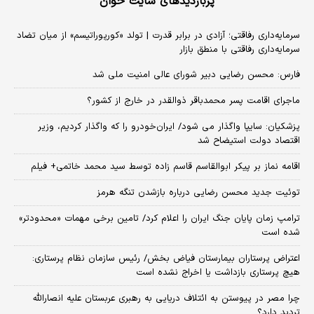
پربازدیدهای سایت خوان
سرمایه‌داری رفاقتی؛ آزادی در برابر قدرت | تولد «کورپوراتیسم» از میان تضاد
سرمایه‌داری رفاقتی با منطق بازار
فارس: محسن رضایی دبیر شورای عالی امنیت ملی شد
ماجرای اقامت پسر محمدباقر ذوالقدر در خارج از کشور؟
پزشکیان: سایپا واگذار می شود/ ایران‌خودرو را که واگذار کردیم، وزیر
اقتصاد دولت استیضاح شد
اقامه نماز بر پیکر ابوالقاسم قاسم زاده توسط سید محمد خاتمی+ فیلم
توئیت جدید محسن رضایی درباره بازشدن تنگه هرمز
ترامپ زمان پایان جنگ ایران را اعلام کرد/ تامین برخی مهمات «محدودتر»
شده است
اعتراض پرستاران بیمارستان فیاض بخش/ رئیس سازمان نظام پرستاری:
هیچ پرستاری بازداشت یا اخراج نشده است
چرا مصر در پیوستن به ائتلاف دریایی به رهبری عربستان علیه انصارالله
تردید دارد؟