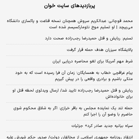
پربازدیدهای سایت خوان
محمد قوچانی: عبدالکریم سروش همچنان نسخه قناعت و پاکسازی دانشگاه
می‌پیچد | او تسلیم موج نئومارکسیسم شده است
تسنیم: ربایش و قتل حمیدرضا رجب‌زاده صحت دارد
پالایشگاه سیزران هدف حمله قرار گرفت
شرط مهم آمریکا برای لغو محاصره دریایی ایران
پیام عراقچی خطاب به همسایگان؛ زمان آن فرا رسیده است که به خود
متکی باشیم و برادری واقعی را در پیش گیریم
ربایش و قتل حمیدرضا رجب‌زاده تایید شد/ ارسال ویدئوی لحظه قتل او
برای خانواده‌اش
حمله تند یک نماینده مجلس به باقر خرازی: اگر به شلاق محکوم شوی
حاضرم با وضو آن را اجرا کنم
سپاه بیانیه جدید صادر کرد+ جزئیات
انتقاد روزنامه جمهوری اسلامی از مخالفان دولت/ صدور حکم شورش علیه