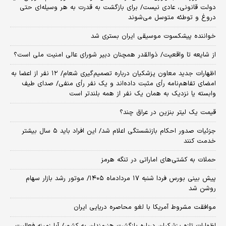
دولت قانونی، عادی نیست/ برای بازگشت به قدرت به هر وسیله‌ای حتی
دروغ و توطئه متوسل می‌شوند
خواننده پیشکسوت موسیقی ایران بستری شد
از شایعه تا واقعیت/ ذوالقدر همچنان دبیر شورای ‌عالی امنیت ملی است؟
اظهارات جدید معاون پزشکیان درباره تصمیم‌گیری شعام/ ۱۲ نفر از اعضا به
امضای تفاهم‌نامه رأی مثبت داده‌اند و یک نفر رأی منفی/ صدای طیف
وابسته یا نزدیک به همان یک نفر از همه بلندتر است
قیمت یک لیتر بنزین در عراق چند؟
جزئیات صدور احکام بازنشستگی اعلام شد/ این افراد باید ۵ سال بیشتر
خدمت کنند
حملات به کشتی‌های اماراتی در تنگه هرمز
پیش بینی بورس فردا شنبه ۱۷ مردادماه ۱۴۰۵/ موتور رشد بازار سهام
روشن شد
موافقت مشروط آمریکا با لغو محاصره دریایی ایران
اظهارات تازه پزشکیان درباره بازگشت هنرمندان به کشور/ آیا زمینه فعالیت