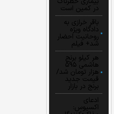
بیماری خطرناک
در کمین است
باقر خرازی به
دادگاه ویژه
روحانیت احضار
شد+ فیلم
هر کیلو برنج
هاشمی ۵۹۵
هزار تومان شد/
قیمت جدید
برنج در بازار
ادعای
اکسیوس: