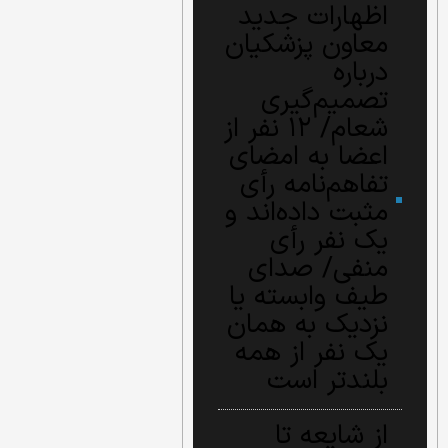
اظهارات جدید
معاون پزشکیان
درباره
تصمیم‌گیری
شعام/ ۱۲ نفر از
اعضا به امضای
تفاهم‌نامه رأی
مثبت داده‌اند و
یک نفر رأی
منفی/ صدای
طیف وابسته یا
نزدیک به همان
یک نفر از همه
بلندتر است
از شایعه تا