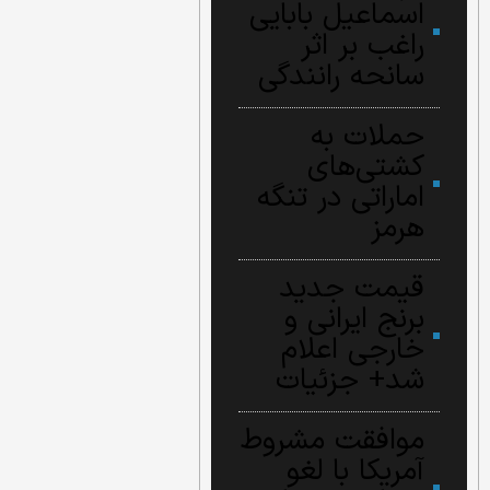
اسماعیل بابایی
راغب بر اثر
سانحه رانندگی
حملات به
کشتی‌های
اماراتی در تنگه
هرمز
قیمت جدید
برنج ایرانی و
خارجی اعلام
شد+ جزئیات
موافقت مشروط
آمریکا با لغو