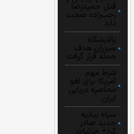
قتل حمیدرضا
رجب‌زاده صحت
دارد
پالایشگاه
سیزران هدف
حمله قرار گرفت
شرط مهم
آمریکا برای لغو
محاصره دریایی
ایران
سپاه بیانیه
جدید صادر
کرد+ جزئیات