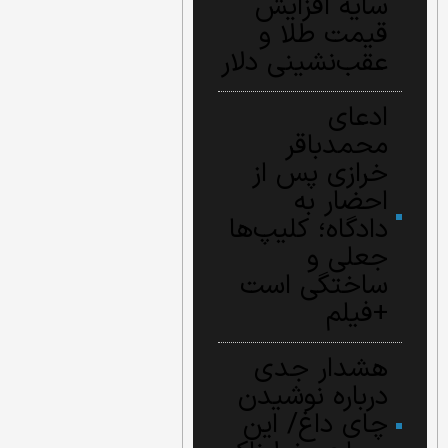
سایه افزایش
قیمت طلا و
عقب‌نشینی دلار
ادعای
محمدباقر
خرازی پس از
احضار به
دادگاه؛ کلیپ‌ها
جعلی و
ساختگی است
+فیلم
هشدار جدی
درباره نوشیدن
چای داغ/ این