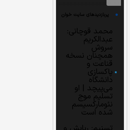
پربازدیدهای سایت خوان
محمد قوچانی:
عبدالکریم
سروش
همچنان نسخه
قناعت و
پاکسازی
دانشگاه
می‌پیچد | او
تسلیم موج
نئومارکسیسم
شده است
تسنیم: ربایش و