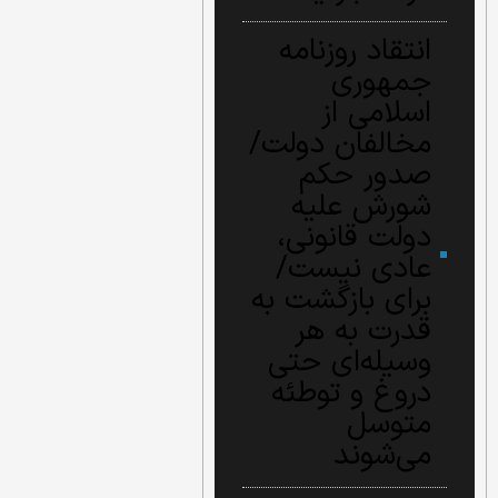
انتقاد روزنامه
جمهوری
اسلامی از
مخالفان دولت/
صدور حکم
شورش علیه
دولت قانونی،
عادی نیست/
برای بازگشت به
قدرت به هر
وسیله‌ای حتی
دروغ و توطئه
متوسل
می‌شوند