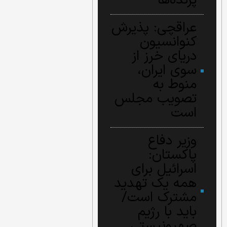
پرنده‌ها
عراقچی: پذیرش
کنوانسیون
دریای خرز از
سوی ایران،
منوط به
تصویب مجلس
است
وزیر دفاع
پاکستان:
اسرائیل برای
همه یک تهدید
مشترک است/
باید با رژیم
صهیونیستی