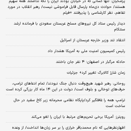
پزشکیان: تنها کسانی که در خیابان بودند ایران را نگه نداشتند همه سهیم
هستند/ حوادث دی‌ماه پارسال قابل فراموشی نیست/ رهبر انقلاب در مورد
تفاهم، نظر کارشناسی را پذیرفتند +فیلم
دیدار رئیس ستاد کل نیروهای مسلح عربستان سعودی با فرمانده ارشد
سنتکام
انتقاد تند وزیر خارجه عربستان از اسرائیل
رئیس کمیسیون امنیت ملی به آمریکا هشدار داد
حادثه مرگبار در اصفهان؛ ۴ نفر جان باختند
زمان شارژ کالابرگ تغییر کرد+ جزئیات
روحانی: رهبر شهید هیچ‌وقت دنبال جنگ نبودند/ تمام ادعاهای ترامپ،
حرف‌های توخالی و بلوف است/ دولت در این ۱۴ ماه کار بزرگی کرده است
ترامپ همه را غافلگیر کرد/پایگاه نظامی محرمانه زیر کاخ سفید در حال
ساخت است
رویترز: آمریکا برخی تحریم‌های مرتبط با ایران را لغو می‌کند
اظهارنظرهایی که نام محمدباقر خرازی را بر سر زبان‌ها انداخت/ از وعده